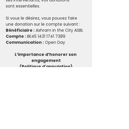
ses intervenants, vos donations 
sont
essentielles.
Si vous le désirez, vous pouvez faire 
une donation sur le compte suivant :
Bénéficiaire :
 Ashram in the City ASBL
Compte :
 BE45 1431 1741 7389
Communication :
 Open Day
L’importance d’honorer son 
engagement
(Politique d'annulation)
Votre engagement
Nous vous invitons à réserver vos 
activités en conscience. Lorsque vous 
vous inscrivez, que ce soit pour les 
événements payants ou sur donation, 
vous vous engagez à faire un 
maximum pour respecter cet 
engagement.
C’est un engagement envers l’Ashram, 