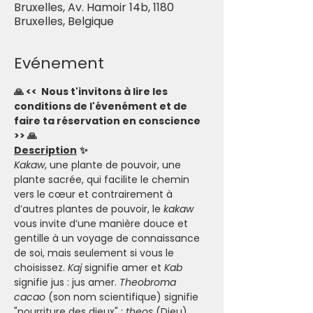
Bruxelles, Av. Hamoir 14b, 1180
Bruxelles, Belgique
Evénement
🙏 <<  Nous t'invitons à lire les 
conditions de l'évenément et de 
faire ta réservation en conscience 
>> 🙏
Description
✨
Kakaw
, une plante de pouvoir, une 
plante sacrée, qui facilite le chemin 
vers le cœur et contrairement à 
d’autres plantes de pouvoir, le 
kakaw
vous invite d’une manière douce et 
gentille à un voyage de connaissance 
de soi, mais seulement si vous le 
choisissez. 
Kaj
 signifie amer et 
Kab
signifie jus : jus amer. 
Theobroma 
cacao 
(son nom scientifique) signifie 
"nourriture des dieux" : 
theos
 (Dieu), 