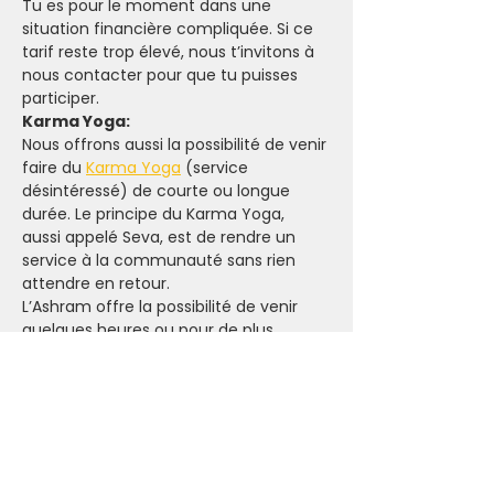
Tu es pour le moment dans une 
situation financière compliquée. Si ce 
tarif reste trop élevé, nous t’invitons à 
nous contacter pour que tu puisses 
participer.
Karma Yoga:
Nous offrons aussi la possibilité de venir 
faire du 
Karma Yoga
 (service 
désintéressé) de courte ou longue 
durée. Le principe du Karma Yoga, 
aussi appelé Seva, est de rendre un 
service à la communauté sans rien 
attendre en retour.
L’Ashram offre la possibilité de venir 
quelques heures ou pour de plus 
longues durées. Un séjour de quelques 
semaines est une excellente 
opportunité pour s’immerger dans un 
mode de vie yogique.
Pour plus d’informations sur le karma 
yoga, 
clique
-ici.