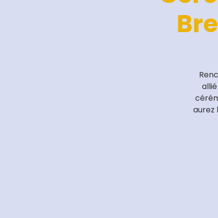
Bre
Renc
alli
cérém
aurez 