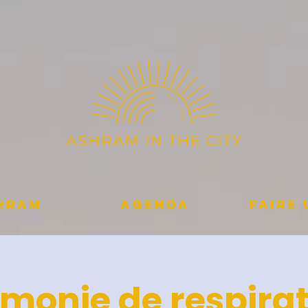
shram
Agenda
Faire
monie de respirat