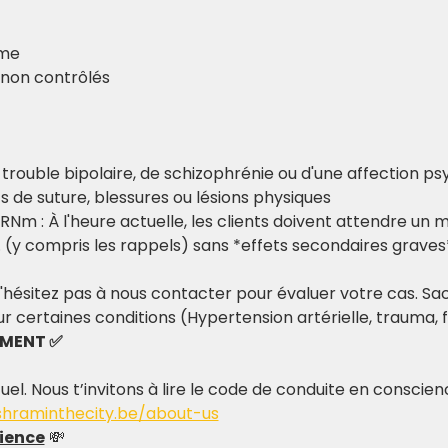
sme
e non contrôlés
e trouble bipolaire, de schizophrénie ou d'une affection ps
ts de suture, blessures ou lésions physiques
RNm : À l'heure actuelle, les clients doivent attendre un 
. (y compris les rappels) sans *effets secondaires graves
'hésitez pas à nous contacter pour évaluer votre cas. Sac
r certaines conditions (Hypertension artérielle, trauma,
EMENT ✅
tuel. Nous t’invitons à lire le code de conduite en conscie
shraminthecity.be/about-us
ience
 💸