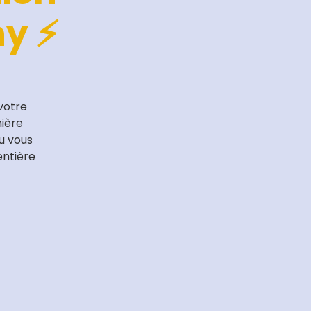
y ⚡️
votre
nière
u vous
entière