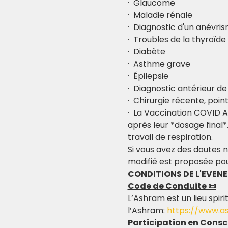
·  Glaucome
·  Maladie rénale
·  Diagnostic d'un anévri
·  Troubles de la thyroïd
·  Diabète
·  Asthme grave
·  Épilepsie
·  Diagnostic antérieur d
·  Chirurgie récente, poin
·  La Vaccination COVID A
après leur *dosage final*
travail de respiration.
Si vous avez des doutes n
modifié est proposée pou
CONDITIONS DE L'EVEN
Code de Conduite 📜
L’Ashram est un lieu spiri
l’Ashram: 
https://www.a
Participation en Consc