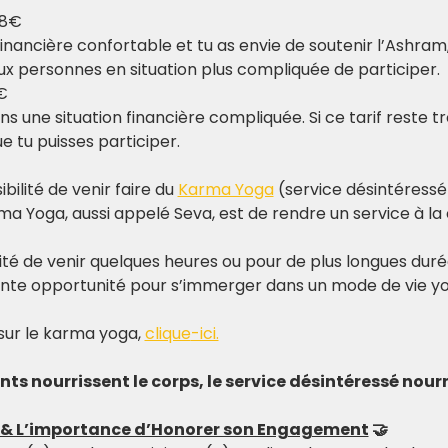
18€
financière confortable et tu as envie de soutenir l’Ashram,
x personnes en situation plus compliquée de participer.​
€
 une situation financière compliquée. Si ce tarif reste tro
 tu puisses participer.
bilité de venir faire du 
Karma Yoga
 (service désintéressé
rma Yoga, aussi appelé Seva, est de rendre un service à l
lité de venir quelques heures ou pour de plus longues duré
ente opportunité pour s’immerger dans un mode de vie yo
sur le karma yoga, 
clique
-ici.
s nourrissent le corps, le service désintéressé nourr
n & L’importance d’Honorer son Engagement
 🤝