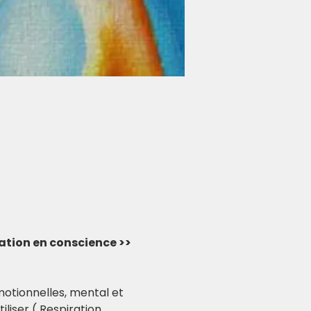
vation en conscience >> 
otionnelles, mental et 
liser ( Respiration 