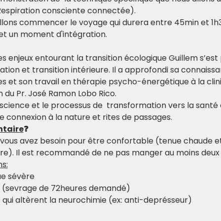
 Respiration consciente connectée).
lons commencer le voyage qui durera entre 45min et 1h30
et un moment d'intégration.
s enjeux entourant la transition écologique Guillem s’est
ion et transition intérieure. Il a approfondi sa connaissa
s et son travail en thérapie psycho-énergétique à la clin
n du Pr. José Ramon Lobo Rico.
 science et le processus de  transformation vers la santé et
e connexion à la nature et rites de passages.
ntaire
❓
 vous avez besoin pour être confortable (tenue chaude et 
rire). Il est recommandé de ne pas manger au moins deux 
ns:
ue sévère
ue (sevrage de 72heures demandé)
qui altèrent la neurochimie (ex: anti-deprésseur)