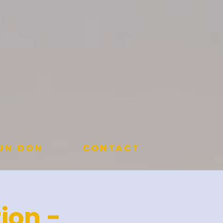
 un don
Contact
ion -