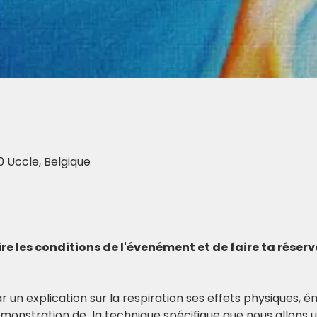
0 Uccle, Belgique
 lire les conditions de l'évenément et de faire ta réser
n explication sur la respiration ses effets physiques, ém
émonstration de  la technique spécifique que nous allons uti