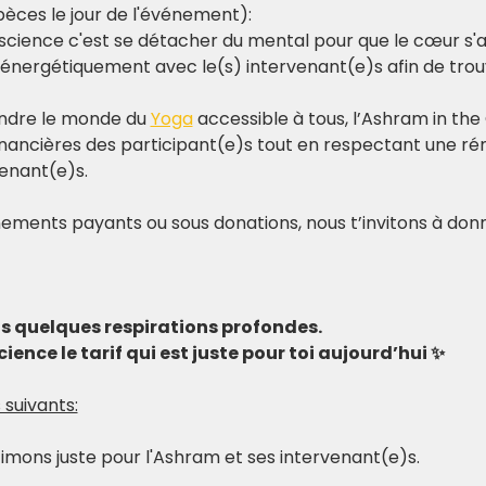
pèces le jour de l'événement):
science c'est se détacher du mental pour que le cœur s'al
 énergétiquement avec le(s) intervenant(e)s afin de trouv
ndre le monde du 
Yoga
 accessible à tous, l’Ashram in the 
nancières des participant(e)s tout en respectant une rém
venant(e)s.
ements payants ou sous donations, nous t’invitons à donn
ds quelques respirations profondes.
ience le tarif qui est juste pour toi aujourd’hui ✨
 suivants:
stimons juste pour l'Ashram et ses intervenant(e)s.