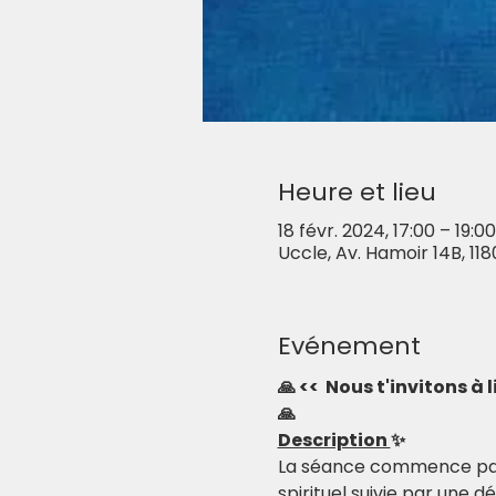
Heure et lieu
18 févr. 2024, 17:00 – 19:00
Uccle, Av. Hamoir 14B, 118
Evénement
🙏 <<  Nous t'invitons à
🙏
Description 
✨
La séance commence par u
spirituel suivie par une d