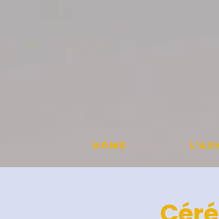
HOME
L'A
Céré