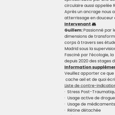
circulaire aussi appelée
Après un ancrage nous al
atterrissage en douceur 
Intervenant
👥
Guillem: 
Passionné par le
dimensions de transformat
corps à travers ses étude
Madrid sous la supervisio
Fasciné par l’écologie, la
depuis 2020 des stages d
Information suppléme
Veuillez apporter ce que
 cache œil et de quoi éc
Liste de contre-indicatio
·  Stress Post-Traumatiq
·  Usage active de drog
·  Usage de médicaments 
·  Rétine détachée