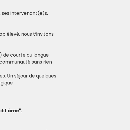
 ses intervenant(e)s, 
p élevé, nous t’invitons 
) de courte ou longue 
a communauté sans rien 
es. Un séjour de quelques 
gique.
it l'âme".