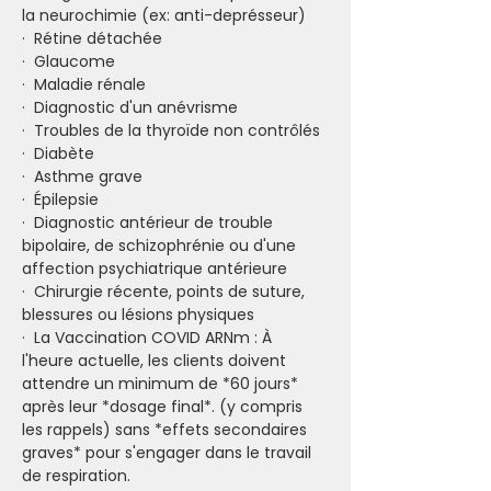
la neurochimie (ex: anti-deprésseur)
·  Rétine détachée
·  Glaucome
·  Maladie rénale
·  Diagnostic d'un anévrisme
·  Troubles de la thyroïde non contrôlés
·  Diabète
·  Asthme grave
·  Épilepsie
·  Diagnostic antérieur de trouble 
bipolaire, de schizophrénie ou d'une 
affection psychiatrique antérieure
·  Chirurgie récente, points de suture, 
blessures ou lésions physiques
·  La Vaccination COVID ARNm : À 
l'heure actuelle, les clients doivent 
attendre un minimum de *60 jours* 
après leur *dosage final*. (y compris 
les rappels) sans *effets secondaires 
graves* pour s'engager dans le travail 
de respiration.