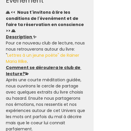
Evénement
🙏 <<  Nous t'invitons à lire les 
conditions de l'évenément et de 
faire ta réservation en conscience 
>> 🙏
Description 
✨
Pour ce nouveau club de lecture, nous 
nous retrouverons autour du livre: 
"
Lettres à un jeune poète" de Rainer 
Maria Rilke
.
Comment se déroulera le club de 
lecture?
💫
Après une courte méditation guidée, 
nous ouvrirons le cercle de partage 
avec quelques extraits du livre choisis 
au hasard. Ensuite nous partagerons 
nos émotions, nos ressentis et nos 
expériences autour de cet Univers que 
les mots ont parfois du mal à décrire 
mais que le coeur lui connait 
parfaiement.