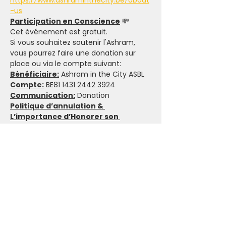
https://www.ashraminthecity.be/about
-us
Participation en Conscience
 💸
Cet événement est gratuit.
Si vous souhaitez soutenir l'Ashram, 
vous pourrez faire une donation sur 
place ou via le compte suivant:
Bénéficiaire:
 Ashram in the City ASBL
Compte:
 BE81 1431 2442 3924
Communication:
 Donation
Politique d’annulation & 
L’importance d’Honorer son 
Engagement
 🤝
Par respect des intervenant(e)s et des 
participant(e)s en liste d’attente, nous 
t'invitons à réserver tes activités en 
conscience. Lorsque tu t'inscris, que ce 
soit pour les événements payants ou 
sur donation, tu engages à faire un 
maximum pour honorer ton 
engagement.
Dans le cas où il n'y a pas assez de 