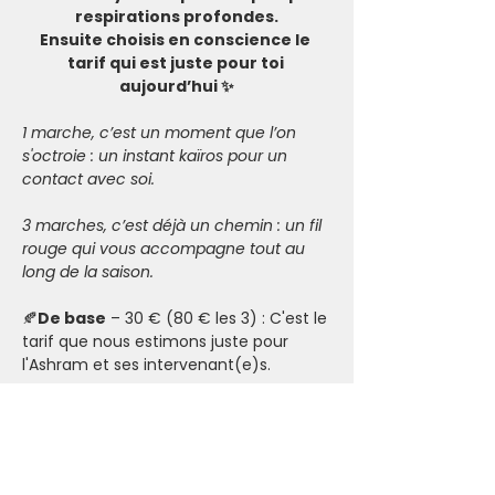
respirations profondes.
Ensuite choisis en conscience le 
tarif qui est juste pour toi 
aujourd’hui ✨
1 marche, c’est un moment que l’on 
s'octroie : un instant kaïros pour un 
contact avec soi. 
3 marches, c’est déjà un chemin : un fil 
rouge qui vous accompagne tout au 
long de la saison.
🍂
De base
 – 30 € (80 € les 3) : C'est le 
tarif que nous estimons juste pour 
l'Ashram et ses intervenant(e)s.
🍂
Solidaire
 – 20 € (55 € les 3) : Tu es 
pour le moment dans une situation 
financière compliquée. Si ce tarif reste 
trop élevé, nous t’invitons à nous 