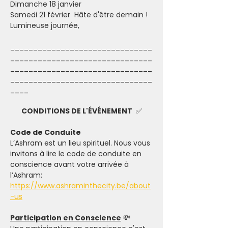
Dimanche 18 janvier
Samedi 21 février  Hâte d'être demain ! 
Lumineuse journée,
_______________________________
_______________________________
_______________________________
_______________________________
____
CONDITIONS DE L'ÉVÉNEMENT 
 ✅
Code de Conduite
L’Ashram est un lieu spirituel. Nous vous 
invitons à lire le code de conduite en 
conscience avant votre arrivée à 
l’Ashram: 
https://www.ashraminthecity.be/about
-us
Participation en Conscience
 💸