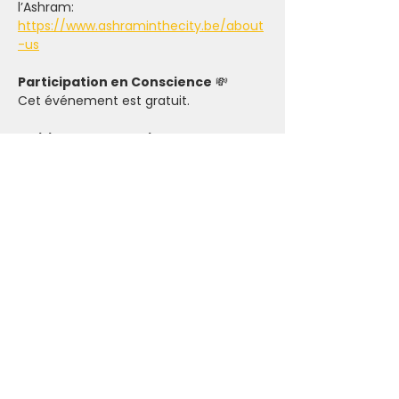
l’Ashram: 
https://www.ashraminthecity.be/about
-us
Participation en Conscience
 💸
Cet événement est gratuit.
Politique d’annulation & 
L’importance d’Honorer son 
Engagement 🤝
Par respect des intervenant(e)s et des 
participant(e)s en liste d’attente, nous 
t'invitons à réserver tes activités en 
conscience. Lorsque tu t'inscris, que ce 
soit pour les événements payants ou 
sur donation, tu engages à faire un 
maximum pour honorer ton 
engagement.
Dans le cas où il n'y a pas assez de 
participant(e)s pour maintenir un 