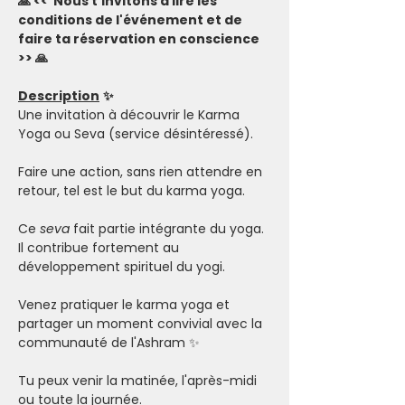
🙏 <<  Nous t'invitons à lire les 
conditions de l'événement et de 
faire ta réservation en conscience 
>> 🙏
Description
✨
Une invitation à découvrir le Karma 
Yoga ou Seva (service désintéressé). 
Faire une action, sans rien attendre en 
retour, tel est le but du karma yoga. 
Ce 
seva
 fait partie intégrante du yoga. 
Il contribue fortement au 
développement spirituel du yogi. 
Venez pratiquer le karma yoga et 
partager un moment convivial avec la 
communauté de l'Ashram ✨
Tu peux venir la matinée, l'après-midi 
ou toute la journée. 