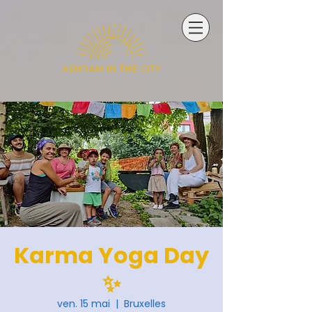
Karma Yoga Day
✨
ven. 15 mai
  |  
Bruxelles