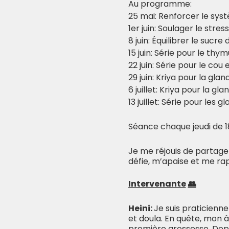
Au programme:
25 mai: Renforcer le syst
1er juin: Soulager le stres
8 juin: Équilibrer le sucre
15 juin: Série pour le thym
22 juin: Série pour le cou 
29 juin: Kriya pour la gla
6 juillet: Kriya pour la gla
13 juillet: Série pour les g
Séance chaque jeudi de 1
Je me réjouis de partage
défie, m’apaise et me rap
Intervenante
👥
Heini:
Je suis praticienn
et doula. En quête, mon 
première grossesse. Depui