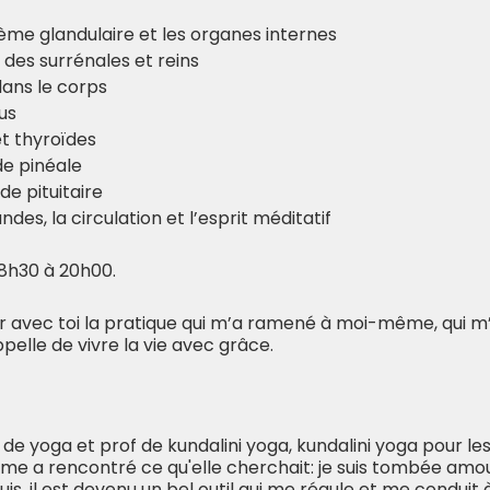
ème glandulaire et les organes internes
s des surrénales et reins
 dans le corps
us
et thyroïdes
nde pinéale
nde pituitaire
landes, la circulation et l’esprit méditatif
8h30 à 20h00.
r avec toi la pratique qui m’a ramené à moi-même, qui m’a
pelle de vivre la vie avec grâce.
e de yoga et prof de kundalini yoga, kundalini yoga pour 
âme a rencontré ce qu'elle cherchait: je suis tombée amo
s, il est devenu un bel outil qui me régule et me conduit