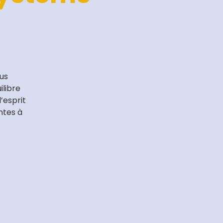
ous
ilibre
’esprit
ntes à