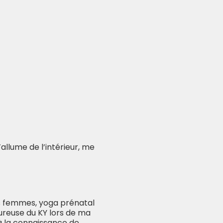
llume de l’intérieur, me
les femmes, yoga prénatal
ureuse du KY lors de ma
 à la connaissance de