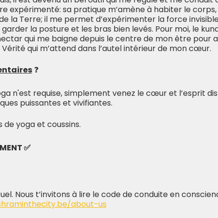
re expérimenté: sa pratique m’amène à habiter le corps
de la Terre; il me permet d’expérimenter la force invisible
garder la posture et les bras bien levés. Pour moi, le kund
nectar qui me baigne depuis le centre de mon être pour al
la Vérité qui m’attend dans l’autel intérieur de mon cœur.
ntaires
❓
a n'est requise, simplement venez le cœur et l’esprit d
ues puissantes et vivifiantes.
 de yoga et coussins.
EMENT ✅
tuel. Nous t’invitons à lire le code de conduite en conscie
shraminthecity.be/about-us