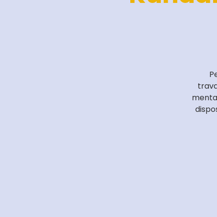
Pe
trava
mental
dispo