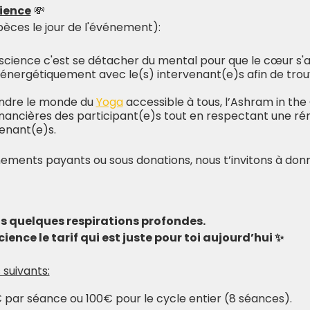
ience
💸
pèces le jour de l'événement):
science c'est se détacher du mental pour que le cœur s'a
 énergétiquement avec le(s) intervenant(e)s afin de trou
ndre le monde du
Yoga
accessible à tous, l’Ashram in the 
nancières des participant(e)s tout en respectant une ré
venant(e)s.
nements payants ou sous donations, nous t’invitons à donn
ds quelques respirations profondes.
ience le tarif qui est juste pour toi aujourd’hui ✨
 suivants:
 par séance ou 100€ pour le cycle entier (8 séances).