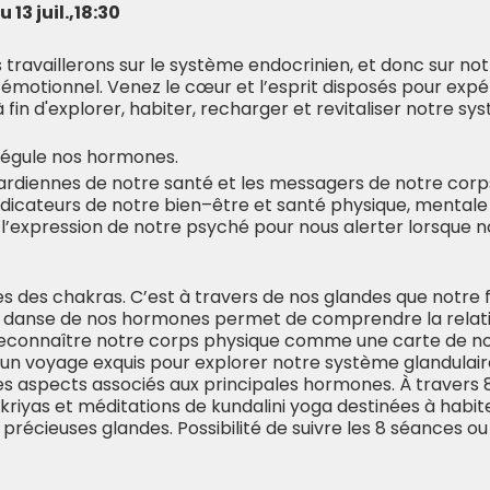
13 juil.,18:30
s travaillerons sur le système endocrinien, et donc sur not
 émotionnel. Venez le cœur et l’esprit disposés pour exp
à fin d'explorer, habiter, recharger et revitaliser notre sy
régule nos hormones.
ardiennes de notre santé et les messagers de notre co
ndicateurs de notre bien–être et santé physique, mentale
ont l’expression de notre psyché pour nous alerter lorsque 
es des chakras. C’est à travers de nos glandes que notre f
La danse de nos hormones permet de comprendre la relat
reconnaître notre corps physique comme une carte de no
e un voyage exquis pour explorer notre système glandulair
s aspects associés aux principales hormones. À travers 
kriyas et méditations de kundalini yoga destinées à habite
récieuses glandes. Possibilité de suivre les 8 séances ou 