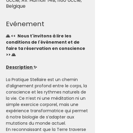
Uccle, Av. Hamoir 14B, 1180 Uccle,
Belgique
Evénement
🙏 <<  Nous t'invitons à lire les 
conditions de l'événement et de 
faire ta réservation en conscience 
>> 🙏
Description 
✨
La Pratique Stellaire est un chemin 
d’alignement profond entre le corps, la 
conscience et les rythmes naturels de 
la vie. Ce n’est ni une méditation ni un 
simple exercice corporel, mais une 
expérience transformatrice qui permet 
à notre biologie de s’adapter aux 
mutations du monde actuel.
En reconnaissant que la Terre traverse 