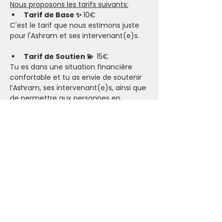
Nous proposons les tarifs suivants:
Tarif de Base ✨ 
10€
C'est le tarif que nous estimons juste 
pour l'Ashram et ses intervenant(e)s.
Tarif de Soutien 💫  
15€
Tu es dans une situation financière 
confortable et tu as envie de soutenir 
l’Ashram, ses intervenant(e)s, ainsi que 
de permettre aux personnes en 
situation plus compliquée de participer.​
Tarif Solidaire 🤗 
5€
Tu es pour le moment dans une 
situation financière compliquée. Si ce 
tarif reste trop élevé, nous t’invitons à 
nous contacter pour que tu puisses 
participer.
Karma Yoga:
Nous offrons aussi la possibilité de venir 
faire du 
Karma Yoga
 (service 