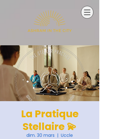
La Pratique
Stellaire 💫
dim. 30 mars
  |  
Uccle