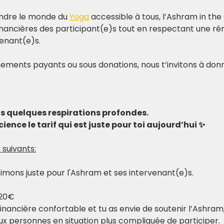
ndre le monde du 
Yoga
 accessible à tous, l’Ashram in the 
nancières des participant(e)s tout en respectant une rém
venant(e)s.
ements payants ou sous donations, nous t’invitons à donn
ds quelques respirations profondes.
ience le tarif qui est juste pour toi aujourd’hui ✨
 suivants:
stimons juste pour l'Ashram et ses intervenant(e)s.
20€
financière confortable et tu as envie de soutenir l’Ashram,
x personnes en situation plus compliquée de participer.​