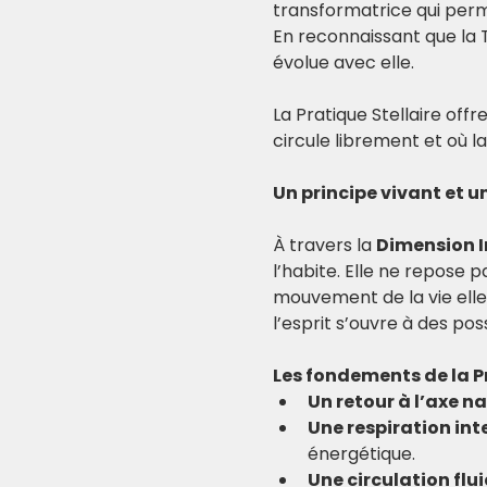
transformatrice qui perm
En reconnaissant que la 
évolue avec elle. 
La Pratique Stellaire offr
circule librement et où la
Un principe vivant et u
À travers la 
Dimension I
l’habite. Elle ne repose 
mouvement de la vie ell
l’esprit s’ouvre à des poss
Les fondements de la Pr
Un retour à l’axe n
Une respiration in
énergétique.
Une circulation flui