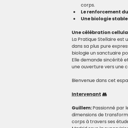
corps.
Le renforcement d
Une biologie stabl
Une célébration cellula
La Pratique Stellaire est 
dans sa plus pure expressi
biologie un sanctuaire po
Elle demande sincérité e
une ouverture vers une c
Bienvenue dans cet espac
Intervenant
👥
Guillem: 
Passionné par le
dimensions de transformat
corps à travers ses étude