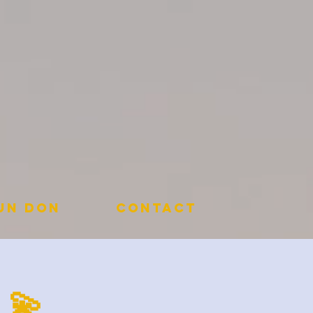
 un don
Contact
 💫