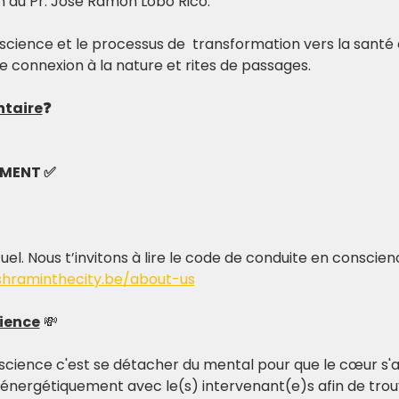
n du Pr. José Ramon Lobo Rico.
 science et le processus de  transformation vers la santé et
e connexion à la nature et rites de passages.
ntaire
❓
EMENT ✅
tuel. Nous t’invitons à lire le code de conduite en conscie
shraminthecity.be/about-us
ience
 💸
science c'est se détacher du mental pour que le cœur s'al
 énergétiquement avec le(s) intervenant(e)s afin de trouv