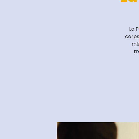
La P
corps
méd
tr