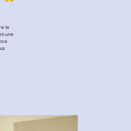
re le
ni une
ence
aux