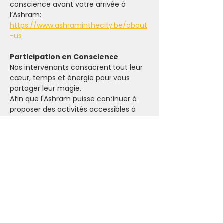
conscience avant votre arrivée à 
l’Ashram: 
https://www.ashraminthecity.be/about
-us
Participation en Conscience
Nos intervenants consacrent tout leur 
cœur, temps et énergie pour vous 
partager leur magie.
Afin que l'Ashram puisse continuer à 
proposer des activités accessibles à 
tous, tout en rémunérant justement 
ses intervenants, vos donations 
sont
essentielles.
Si vous le désirez, vous pouvez faire 
une donation sur le compte suivant :
Bénéficiaire :
 Ashram in the City ASBL
Compte :
 BE45 1431 1741 7389
Communication :
 Open Day