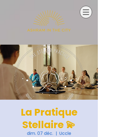
La Pratique
Stellaire 💫
dim. 07 déc.
  |  
Uccle