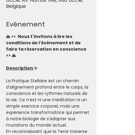
Uccle, Av. Hamoir 14B, 1180 Uccle,
Belgique
Evénement
🙏 <<  Nous t'invitons à lire les 
conditions de l'événement et de 
faire ta réservation en conscience 
>> 🙏
Description 
✨
La Pratique Stellaire est un chemin 
d’alignement profond entre le corps, la 
conscience et les rythmes naturels de 
la vie. Ce n’est ni une méditation ni un 
simple exercice corporel, mais une 
expérience transformatrice qui permet 
à notre biologie de s’adapter aux 
mutations du monde actuel.
En reconnaissant que la Terre traverse 