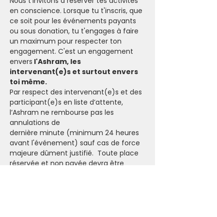
Nous t'invitons à réserver tes activités 
en conscience. Lorsque tu t'inscris, que 
ce soit pour les événements payants 
ou sous donation, tu t'engages à faire 
un maximum pour respecter ton 
engagement. C'est un engagement 
envers
 l'Ashram, les 
intervenant(e)s et surtout envers 
toi même.
Par respect des intervenant(e)s et des 
participant(e)s en liste d’attente, 
l’Ashram ne rembourse pas les 
annulations de 
dernière minute (minimum 24 heures 
avant l'événement) sauf cas de force 
majeure dûment justifié.  Toute place 
réservée et non payée devra être 
réglée sur le compte de l’Ashram. 
Notre engagement 
Nous faisons notre maximum pour ne 
pas annuler les événements de 
l'Ashram. 