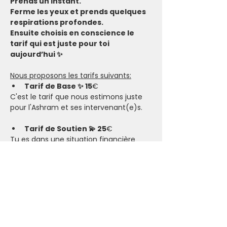
Prends un instant.
Ferme les yeux et prends quelques 
respirations profondes.
Ensuite choisis en conscience le 
tarif qui est juste pour toi 
aujourd’hui ✨
Nous proposons les tarifs suivants:
Tarif de Base ✨ 15
€
C'est le tarif que nous estimons juste 
pour l'Ashram et ses intervenant(e)s.
Tarif de Soutien 💫 25
€
Tu es dans une situation financière 
confortable et tu as envie de soutenir 
l’Ashram, ses intervenant(e)s, ainsi que 
de permettre aux personnes en 
situation plus compliquée de participer.​
Tarif Solidaire 🤗 10
€
Tu es pour le moment dans une 
situation financière compliquée. Si ce 