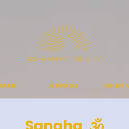
shram
Agenda
Faire
Sangha 🕉