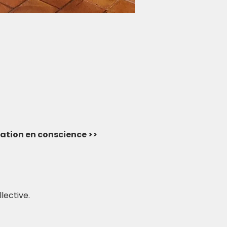
rvation en conscience >> 
lective.