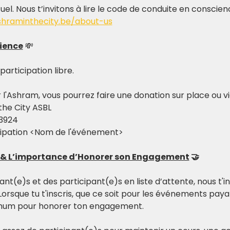
tuel. Nous t’invitons à lire le code de conduite en conscie
shraminthecity.be/about-us
ience
 💸
rticipation libre. 
r l'Ashram, vous pourrez faire une donation sur place ou v
the City ASBL
 3924
cipation <Nom de l'événement>
n & L’importance d’Honorer son Engagement
 🤝
t(e)s et des participant(e)s en liste d’attente, nous t'inv
Lorsque tu t'inscris, que ce soit pour les événements paya
imum pour honorer ton engagement.