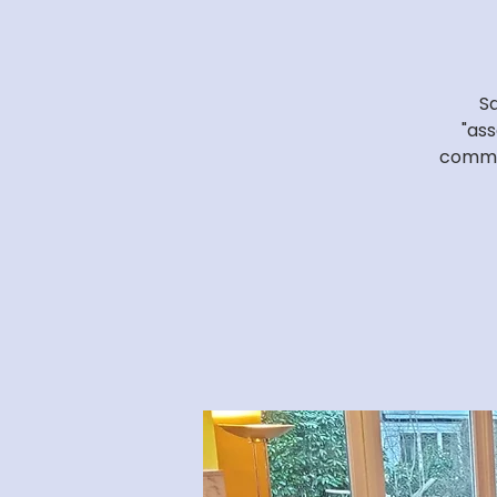
Sa
"ass
commun