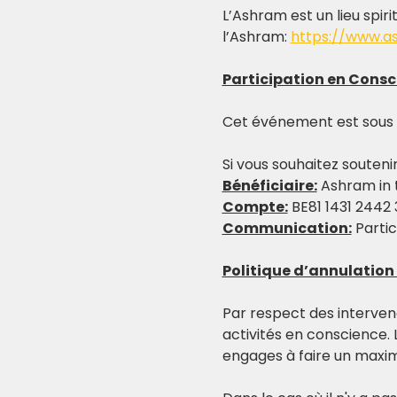
L’Ashram est un lieu spiri
l’Ashram: 
https://www.a
Participation en Consc
Cet événement est sous pa
Si vous souhaitez souteni
Bénéficiaire:
 Ashram in 
Compte:
 BE81 1431 2442
Communication:
 Parti
Politique d’annulatio
Par respect des intervenan
activités en conscience. 
engages à faire un max