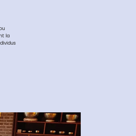
 ou
nt la
dividus