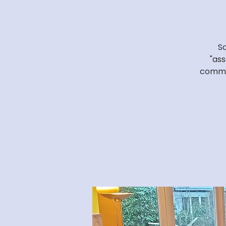
Sa
"ass
commun