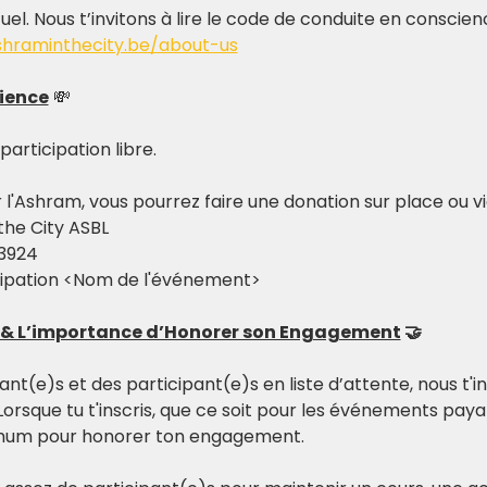
tuel. Nous t’invitons à lire le code de conduite en conscie
shraminthecity.be/about-us
ience
 💸
rticipation libre. 
r l'Ashram, vous pourrez faire une donation sur place ou v
the City ASBL
 3924
cipation <Nom de l'événement>
n & L’importance d’Honorer son Engagement
 🤝
t(e)s et des participant(e)s en liste d’attente, nous t'inv
Lorsque tu t'inscris, que ce soit pour les événements paya
imum pour honorer ton engagement.