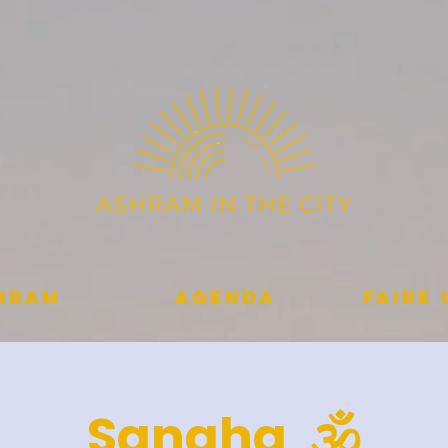
shram
Agenda
Faire
Sangha 🕉