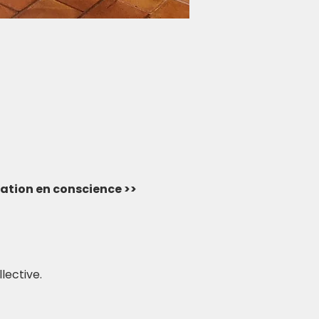
rvation en conscience >> 
lective.