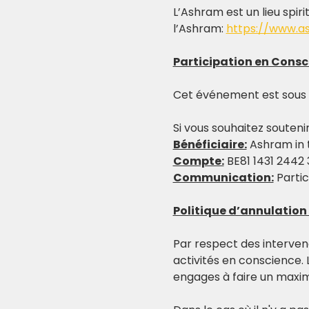
L’Ashram est un lieu spiri
l’Ashram: 
https://www.a
Participation en Consc
Cet événement est sous pa
Si vous souhaitez souteni
Bénéficiaire:
 Ashram in 
Compte:
 BE81 1431 2442
Communication:
 Parti
Politique d’annulatio
Par respect des intervenan
activités en conscience. 
engages à faire un max