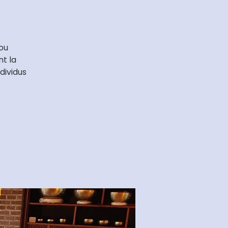
 ou
nt la
dividus