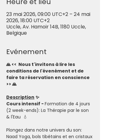
Heure et lieu
23 mai 2026, 09:00 UTC+2 – 24 mai
2026, 18:00 UTC+2
Uccle, Av. Hamoir 14B, 1180 Uccle,
Belgique
Evénement
🙏 <<  Nous t'invitons à lire les 
conditions de l'évenément et de 
faire ta réservation en conscience 
>> 🙏
Description
✨
Cours intensif - 
Formation de 4 jours 
(2 week-ends): La Thérapie par le son 
& l'Eau  💧
Plongez dans notre univers du son:
Naad Yoga, bols tibétains et en cristaux 