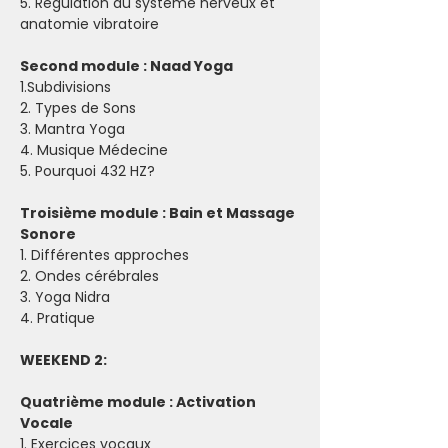
5. ⁠Régulation du système nerveux et 
anatomie vibratoire 
Second module : Naad Yoga
1.Subdivisions
2. Types de Sons
3. Mantra Yoga
4. Musique Médecine
5. Pourquoi 432 HZ?
Troisième module : Bain et Massage 
Sonore
1. Différentes approches
2. Ondes cérébrales
3. Yoga Nidra
4. Pratique
WEEKEND 2:
Quatrième module : Activation 
Vocale
1. Exercices vocaux