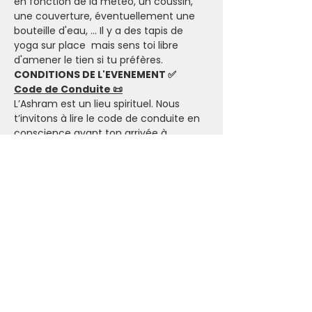
en fonction de la météo, un coussin, 
une couverture, éventuellement une 
bouteille d'eau, ... Il y a des tapis de 
yoga sur place  mais sens toi libre 
d'amener le tien si tu préfères.
CONDITIONS DE L'EVENEMENT ✅
Code de Conduite 📜
L’Ashram est un lieu spirituel. Nous 
t’invitons à lire le code de conduite en 
conscience avant ton arrivée à 
l’Ashram: 
https://www.ashraminthecity.be/about
-us
Participation en Conscience
 💸
Cet événement est gratuit. 
Politique d’annulation & 
L’importance d’Honorer son 
Engagement
 🤝
Par respect des intervenant(e)s et des 
participant(e)s en liste d’attente, nous 
t'invitons à réserver tes activités en 
conscience. Lorsque tu t'inscris, que ce 