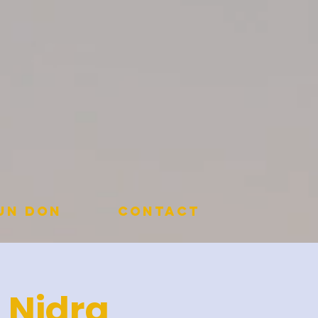
 un don
Contact
a Nidra