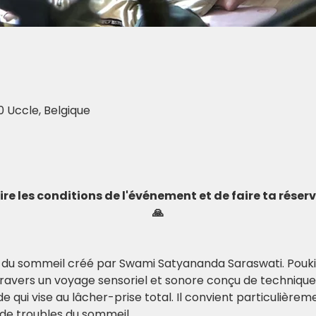
0 Uccle, Belgique
 lire les conditions de l'événement et de faire ta rése
🙏
a du sommeil créé par Swami Satyananda Saraswati. Pouki
travers un voyage sensoriel et sonore conçu de techniques
ide qui vise au lâcher-prise total. Il convient particulièrem
de troubles du sommeil.