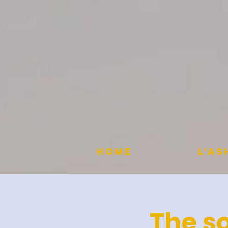
HOME
L'A
The so