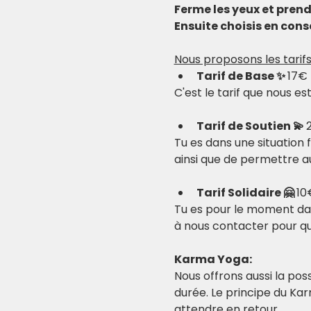
Ferme les yeux et pren
Ensuite choisis en consc
Nous proposons les tarifs
Tarif de Base ✨ 
17€
C'est le tarif que nous e
Tarif de Soutien 💫 
Tu es dans une situation 
ainsi que de permettre au
Tarif Solidaire 🤗 
10
Tu es pour le moment dans
à nous contacter pour que
Karma Yoga:
Nous offrons aussi la possi
durée. Le principe du Ka
attendre en retour.