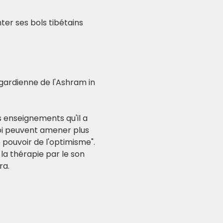
er ses bols tibétains 
gardienne de l'Ashram in 
s enseignements qu'il a 
oi peuvent amener plus 
e pouvoir de l'optimisme".
la thérapie par le son 
ra.