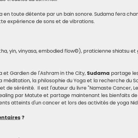
ra en toute détente par un bain sonore. Sudama fera chant
te expérience de sons et de vibrations.
a, yin, vinyasa, embodied flow©), praticienne shiatsu et 
et Gardien de l'Ashram in the City, 
Sudama
 partage le
a méditation, la philosophie du Yoga et la recherche du S
e et de sérénité.  Il est l'auteur du livre "Namaste Cancer, L
ealing par Matute et partage maintenant les bienfaits de 
ents atteints d'un cancer et lors des activités de yoga Nid
ntaires
 ❓