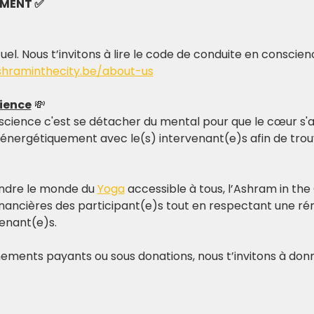
EMENT ✅
tuel. Nous t’invitons à lire le code de conduite en conscie
shraminthecity.be/about-us
ience
 💸
science c'est se détacher du mental pour que le cœur s'al
 énergétiquement avec le(s) intervenant(e)s afin de trouv
ndre le monde du 
Yoga
 accessible à tous, l’Ashram in the 
nancières des participant(e)s tout en respectant une rém
venant(e)s.
ements payants ou sous donations, nous t’invitons à donn