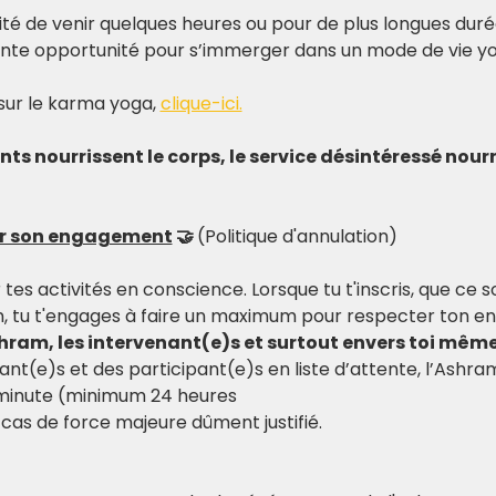
lité de venir quelques heures ou pour de plus longues duré
ente opportunité pour s’immerger dans un mode de vie yo
sur le karma yoga, 
clique-ici.
s nourrissent le corps, le service désintéressé nourr
er son engagement
 🤝 
(Politique d'annulation)
r tes activités en conscience. Lorsque tu t'inscris, que ce 
, tu t'engages à faire un maximum pour respecter ton e
shram, les intervenant(e)s et surtout envers toi même
ant(e)s et des participant(e)s en liste d’attente, l’Ashr
 minute (minimum 24 heures
cas de force majeure dûment justifié.