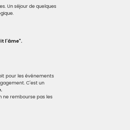
es. Un séjour de quelques 
gique.
it l'âme".
soit pour les événements 
ngagement. C'est un 
.
am ne rembourse pas les 