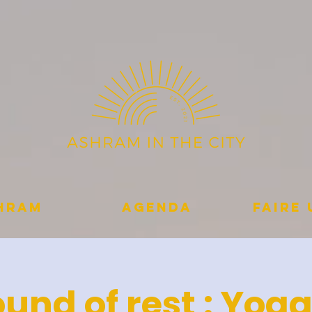
shram
Agenda
Faire
und of rest : Yog