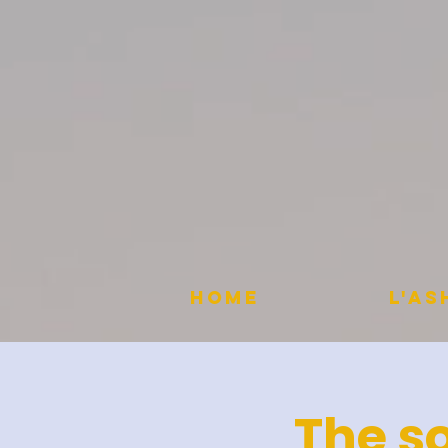
HOME
L'A
The so