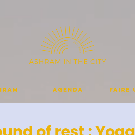
shram
Agenda
Faire
und of rest : Yog