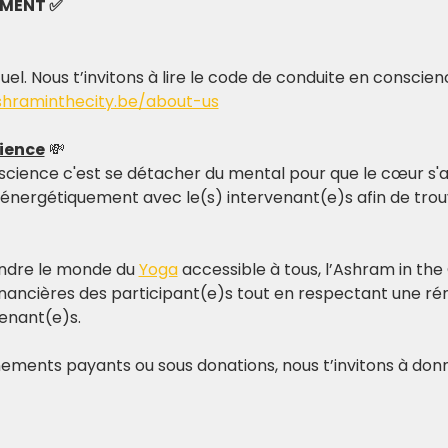
EMENT ✅
tuel. Nous t’invitons à lire le code de conduite en conscie
shraminthecity.be/about-us
ience
 💸
science c'est se détacher du mental pour que le cœur s'al
 énergétiquement avec le(s) intervenant(e)s afin de trouv
ndre le monde du 
Yoga
 accessible à tous, l’Ashram in the 
nancières des participant(e)s tout en respectant une rém
venant(e)s.
ements payants ou sous donations, nous t’invitons à donn