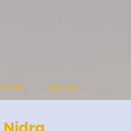
 un don
Contact
a Nidra