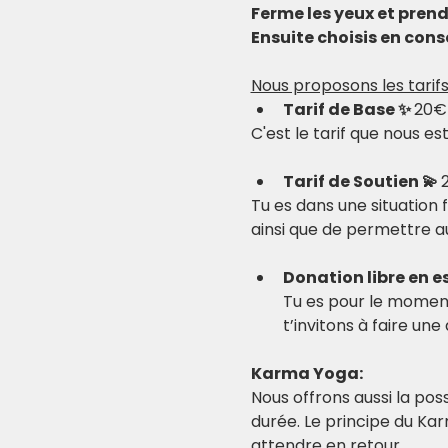
Ferme les yeux et pren
Ensuite choisis en consc
Nous proposons les tarifs
Tarif de Base ✨ 
20€
C'est le tarif que nous e
Tarif de Soutien 💫 
Tu es dans une situation 
ainsi que de permettre au
Donation libre en e
Tu es pour le moment 
t’invitons à faire un
Karma Yoga:
Nous offrons aussi la possi
durée. Le principe du Ka
attendre en retour.