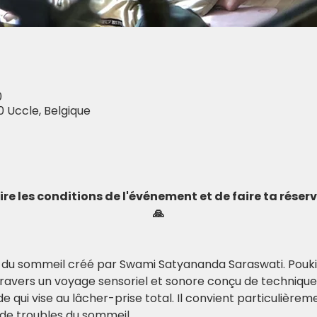
0
0 Uccle, Belgique
 lire les conditions de l'événement et de faire ta rése
🙏
a du sommeil créé par Swami Satyananda Saraswati. Pouki
travers un voyage sensoriel et sonore conçu de techniques
ide qui vise au lâcher-prise total. Il convient particulièrem
de troubles du sommeil.