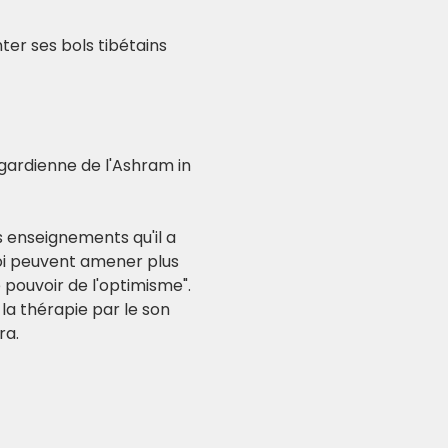
er ses bols tibétains 
gardienne de l'Ashram in 
s enseignements qu'il a 
oi peuvent amener plus 
e pouvoir de l'optimisme".
la thérapie par le son 
ra.