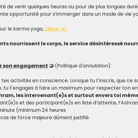
lité de venir quelques heures ou pour de plus longues duré
ente opportunité pour s’immerger dans un mode de vie yo
sur le karma yoga, 
clique-ici.
s nourrissent le corps, le service désintéressé nourr
er son engagement
 🤝 
(Politique d'annulation)
r tes activités en conscience. Lorsque tu t'inscris, que ce 
, tu t'engages à faire un maximum pour respecter ton e
shram, les intervenant(e)s et surtout envers toi même
ant(e)s et des participant(e)s en liste d’attente, l’Ashr
 minute (minimum 24 heures
cas de force majeure dûment justifié.