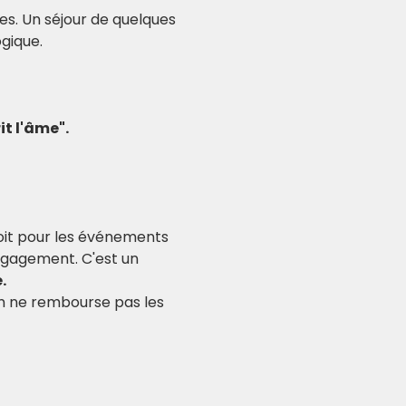
es. Un séjour de quelques 
gique.
it l'âme".
soit pour les événements 
ngagement. C'est un 
.
am ne rembourse pas les 