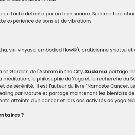
ra en toute détente par un bain sonore. Sudama fera chant
te expérience de sons et de vibrations.
a, yin, vinyasa, embodied flow©), praticienne shiatsu et 
et Gardien de l'Ashram in the City, 
Sudama
 partage le
a méditation, la philosophie du Yoga et la recherche du S
e et de sérénité.  Il est l'auteur du livre "Namaste Cancer, L
ealing par Matute et partage maintenant les bienfaits de 
ents atteints d'un cancer et lors des activités de yoga Nid
ntaires
 ❓