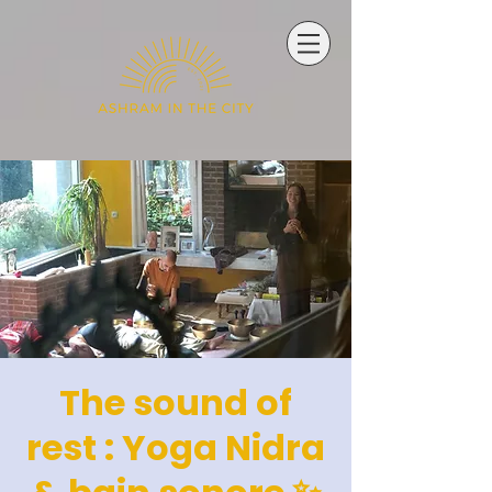
The sound of
rest : Yoga Nidra