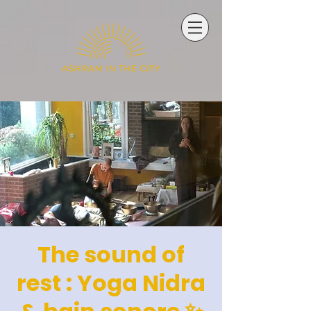
The sound of
rest : Yoga Nidra