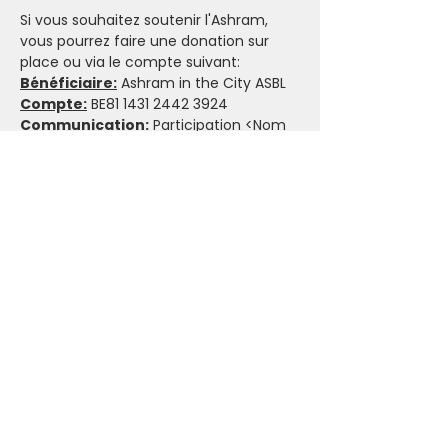
Si vous souhaitez soutenir l'Ashram, 
vous pourrez faire une donation sur 
place ou via le compte suivant:
Bénéficiaire:
 Ashram in the City ASBL
Compte:
 BE81 1431 2442 3924
Communication:
 Participation <Nom 
de l'événement>
Politique d’annulation & 
L’importance d’Honorer son 
Engagement
 🤝
Par respect des intervenant(e)s et des 
participant(e)s en liste d’attente, nous 
t'invitons à réserver tes activités en 
conscience. Lorsque tu t'inscris, que ce 
soit pour les événements payants ou 
sur donation, tu engages à faire un 
maximum pour honorer ton 
engagement.