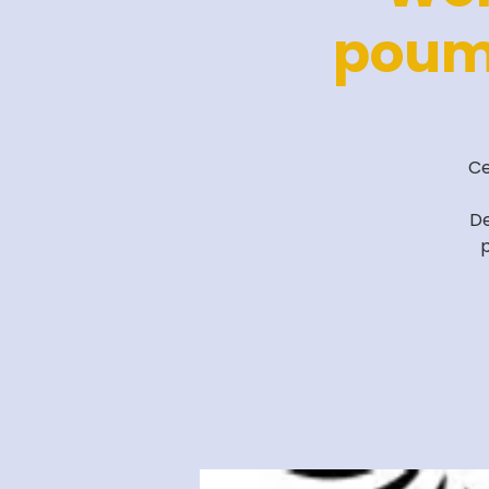
poumo
Ce
De
p