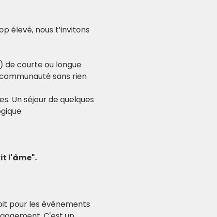
p élevé, nous t’invitons 
) de courte ou longue 
a communauté sans rien 
es. Un séjour de quelques 
gique.
it l'âme".
soit pour les événements 
ngagement. C'est un 