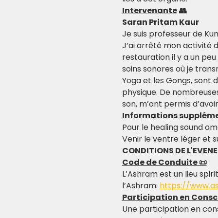
Intervenante
👥
Saran Pritam Kaur
Je suis professeur de Kun
J’ai arrêté mon activité 
restauration il y a un pe
soins sonores où je tran
Yoga et les Gongs, sont d
physique. De nombreuses 
son, m’ont permis d’avoir 
Informations suppléme
Pour le healing sound ame
Venir le ventre léger et 
CONDITIONS DE L'EVEN
Code de Conduite 📜
L’Ashram est un lieu spiri
l’Ashram: 
https://www.a
Participation en Consc
Une participation en con