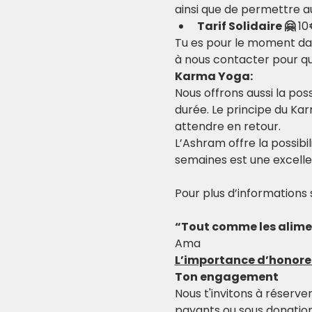
ainsi que de permettre au
Tarif Solidaire 🤗
 1
Tu es pour le moment dans
à nous contacter pour que
Karma Yoga:
Nous offrons aussi la possi
durée. Le principe du Ka
attendre en retour.
L’Ashram offre la possibi
semaines est une excell
Pour plus d’informations 
“Tout comme les aliment
Ama
L’importance d’honor
Ton engagement
Nous t'invitons à réserve
payants ou sous donation