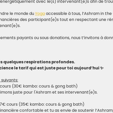
 énergétiquement avec le(s) intervenant(e)s afin de trouv
ndre le monde du 
Yoga
 accessible à tous, l’Ashram in the 
nancières des participant(e)s tout en respectant une rém
venant(e)s.
ements payants ou sous donations, nous t’invitons à donn
ds quelques respirations profondes.
ience le tarif qui est juste pour toi aujourd’hui ✨
 suivants:
cours (30€ kambo: cours & gong bath)
stimons juste pour l'Ashram et ses intervenant(e)s.
17€ cours (35€ kambo: cours & gong bath)
financière confortable et tu as envie de soutenir l’Ashram,