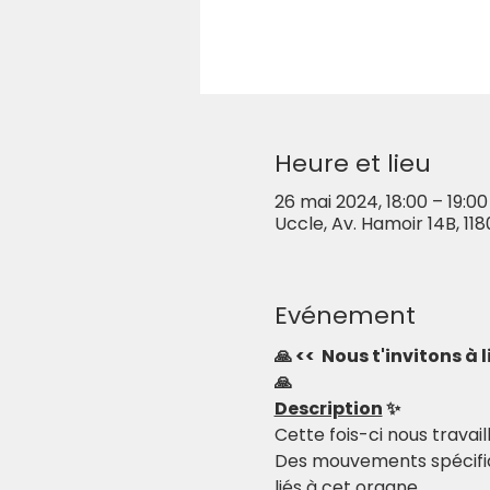
Heure et lieu
26 mai 2024, 18:00 – 19:00
Uccle, Av. Hamoir 14B, 118
Evénement
🙏 <<  Nous t'invitons à
🙏
Description
 ✨
Cette fois-ci nous travai
Des mouvements spécifiq
liés à cet organe.