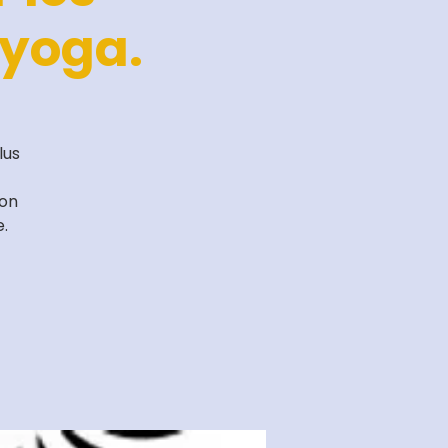
 yoga.
lus
ion
e.