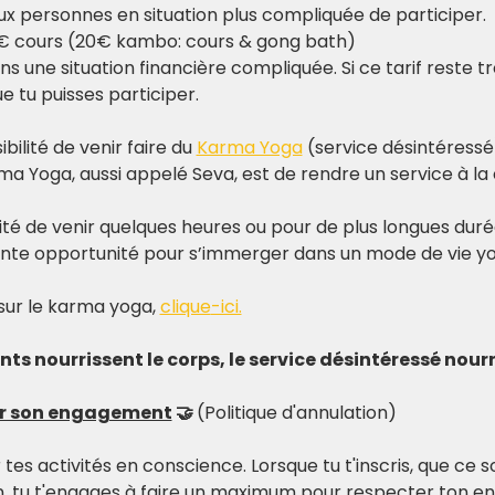
x personnes en situation plus compliquée de participer.​
0€ cours (20€ kambo: cours & gong bath)
 une situation financière compliquée. Si ce tarif reste tro
 tu puisses participer.
bilité de venir faire du 
Karma Yoga
 (service désintéressé
rma Yoga, aussi appelé Seva, est de rendre un service à l
lité de venir quelques heures ou pour de plus longues duré
ente opportunité pour s’immerger dans un mode de vie yo
sur le karma yoga, 
clique
-ici.
s nourrissent le corps, le service désintéressé nourr
er son engagement
 🤝 
(Politique d'annulation)
r tes activités en conscience. Lorsque tu t'inscris, que ce 
, tu t'engages à faire un maximum pour respecter ton e