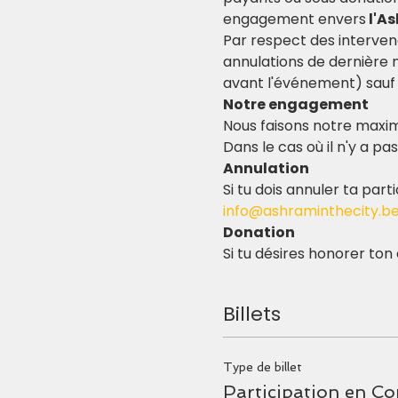
engagement envers
 l'A
Par respect des interven
annulations de dernière
avant l'événement) sauf 
Notre engagement
Nous faisons notre maxi
Dans le cas où il n'y a p
Annulation
Si tu dois annuler ta par
i
nfo@ashraminthecity.b
Donation
Si tu désires honorer to
Billets
Type de billet
Participation en Co