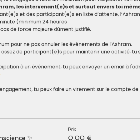
shram, les intervenant(e)s et surtout envers toi même
ant(e)s et des participant(e)s en liste d’attente, l’Ashr
 minute (minimum 24 heures
cas de force majeure dûment justifié.
mum pour ne pas annuler les événements de l'Ashram.
as assez de participant(e)s pour maintenir une activité, tu
ticipation à un événement, tu peux envoyer un email à l'adr
e
n engagement, tu peux faire un virement sur le compte de 
Prix
nscience ✨
0,00 €