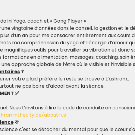
dalini Yoga, coach et « Gong Player »
d’une vingtaine d’années dans le conseil, la gestion et le
u plus d’un an pour me consacrer entièrement aux cours de
smets ma compréhension du yoga et l’énergie d’amour qui 
e magnifiques outils pour travailler sa vibration et donc 
formations en alimentation, massages, coaching, soin én
une approche globale de l’être où le visible et l’invisible
ntaires
 ❓
ner votre plaid préfère le reste se trouve à L’ashram..
surtout ne pas boire d’alcool avant la séance.
EMENT ✅
tuel. Nous t’invitons à lire le code de conduite en conscie
shraminthecity.be/about-us
ience
 💸
science c'est se détacher du mental pour que le cœur s'al