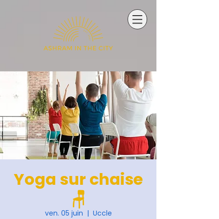
Yoga sur chaise
🪑
ven. 05 juin
  |  
Uccle