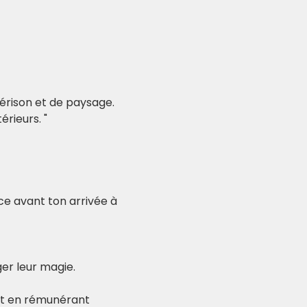
uérison et de paysage. 
rieurs. "
nce avant ton arrivée à 
er leur magie.
out en rémunérant 