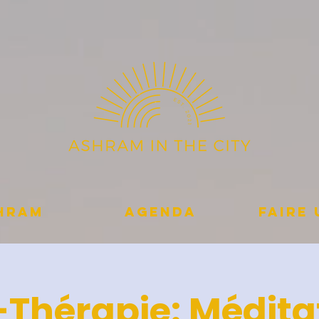
shram
Agenda
Faire
-Thérapie: Médita