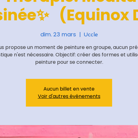
sinée✨ (Equinox 
dim. 23 mars
  |  
Uccle
us propose un moment de peinture en groupe, aucun pré
stique n'est nécessaire. Objectif: créer des formes et utilis
Aucun billet en vente
Voir d'autres événements