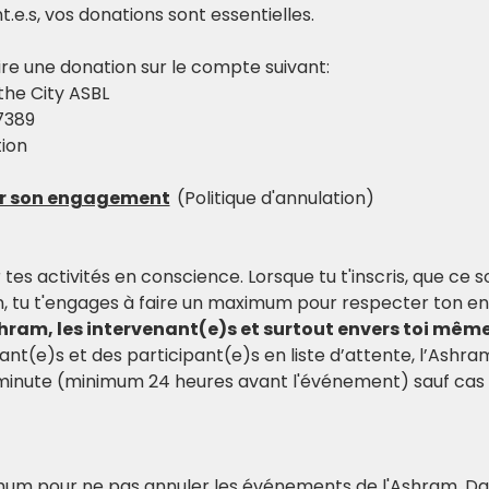
.e.s, vos donations sont essentielles.
faire une donation sur le compte suivant:
the City ASBL
 7389
ion
er son engagement
(Politique d'annulation)
 tes activités en conscience. Lorsque tu t'inscris, que ce 
, tu t'engages à faire un maximum pour respecter ton e
shram, les intervenant(e)s et surtout envers toi même
ant(e)s et des participant(e)s en liste d’attente, l’Ashr
 minute (minimum 24 heures avant l'événement) sauf cas 
um pour ne pas annuler les événements de l'Ashram. Dans 