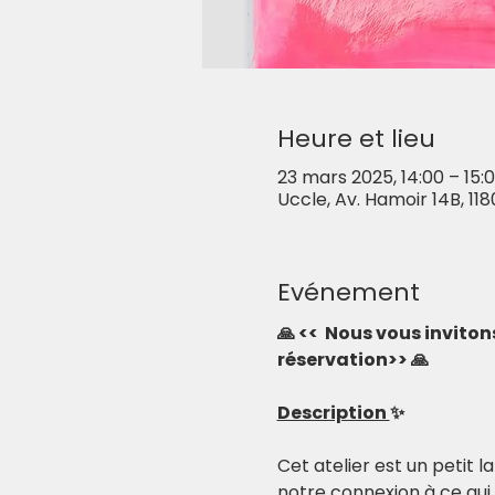
Heure et lieu
23 mars 2025, 14:00 – 15:
Uccle, Av. Hamoir 14B, 118
Evénement
🙏 <<  Nous vous invito
réservation>> 🙏
Description 
✨
Cet atelier est un petit 
notre connexion à ce qui