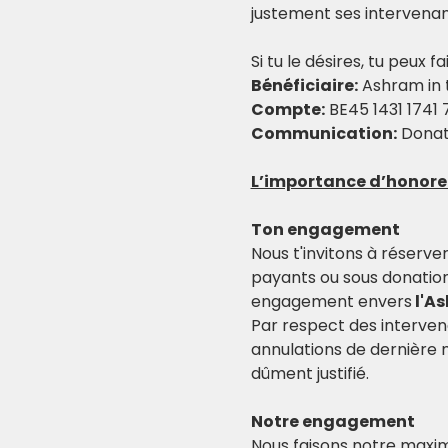
justement ses intervenant
Si tu le désires, tu peux 
Bénéficiaire:
 Ashram in 
Compte:
 BE45 1431 1741
Communication:
 Donat
L’importance d’honor
Ton engagement
Nous t'invitons à réserver
payants ou sous donation
engagement envers
 l'A
Par respect des interven
annulations de dernière
dûment justifié.
Notre engagement
Nous faisons notre maxim