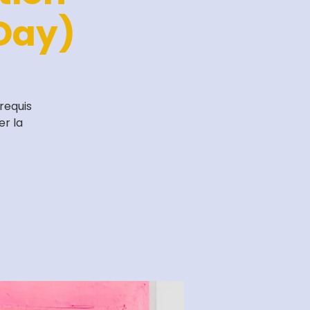
Day)
requis
er la