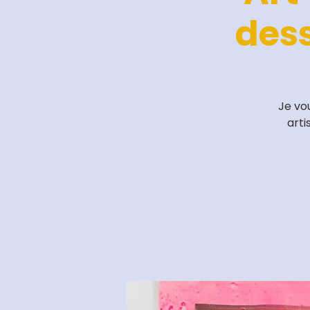
des
Je vo
arti