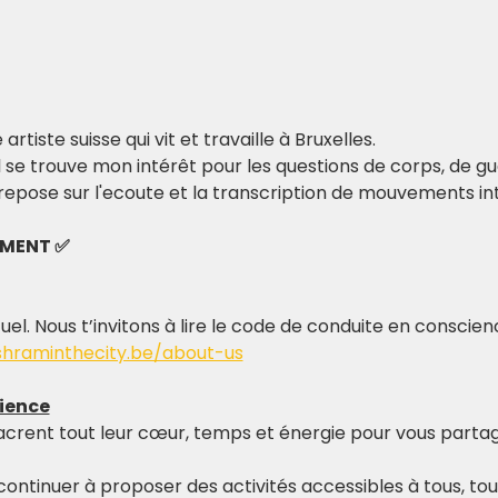
artiste suisse qui vit et travaille à Bruxelles. 
il se trouve mon intérêt pour les questions de corps, de g
epose sur l'ecoute et la transcription de mouvements inté
EMENT ✅
tuel. Nous t’invitons à lire le code de conduite en conscie
shraminthecity.be/about-us
ience
acrent tout leur cœur, temps et énergie pour vous partag
continuer à proposer des activités accessibles à tous, t