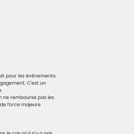
soit pour les événements 
ngagement. C'est un 
.
am ne rembourse pas les 
de force majeure 
le cas où il n'y a pas 