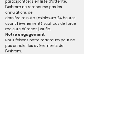
participant(e)s en liste d’attente, 
l’Ashram ne rembourse pas les 
annulations de 
dernière minute (minimum 24 heures
avant l'événement) sauf cas de force 
majeure dûment justifié.
Notre engagement
Nous faisons notre maximum pour ne 
pas annuler les événements de 
l'Ashram.
Dans le cas où il n'y a pas assez de 
participant(e)s pour maintenir une 
activité, tu seras informé par email.
Annulation
Si tu dois annuler ta participation à un 
événement, tu peux envoyer un email 
à l'adresse suivante: 
i
nfo@ashraminthecity.be
Donation
Si tu désires honorer ton engagement, 
tu peux faire un virement sur le 
compte de l'Ashram.