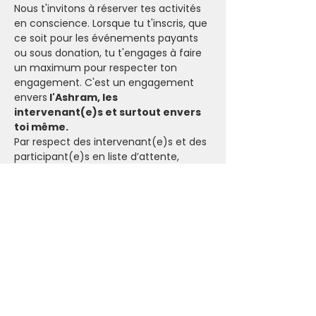
Nous t'invitons à réserver tes activités 
en conscience. Lorsque tu t'inscris, que 
ce soit pour les événements payants 
ou sous donation, tu t'engages à faire 
un maximum pour respecter ton 
engagement. C'est un engagement 
envers
 l'Ashram, les 
intervenant(e)s et surtout envers 
toi même.
Par respect des intervenant(e)s et des 
participant(e)s en liste d’attente, 
l’Ashram ne rembourse pas les 
annulations de 
dernière minute (minimum 24 heures
avant l'événement) sauf cas de force 
majeure dûment justifié.
Notre engagement
Nous faisons notre maximum pour ne 
pas annuler les événements de 
l'Ashram.
Dans le cas où il n'y a pas assez de 