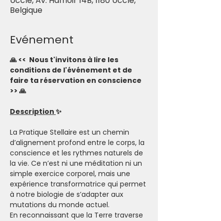
Uccle, Av. Hamoir 14B, 1180 Uccle,
Belgique
Evénement
🙏 <<  Nous t'invitons à lire les 
conditions de l'événement et de 
faire ta réservation en conscience 
>> 🙏
Description 
✨
La Pratique Stellaire est un chemin 
d’alignement profond entre le corps, la 
conscience et les rythmes naturels de 
la vie. Ce n’est ni une méditation ni un 
simple exercice corporel, mais une 
expérience transformatrice qui permet 
à notre biologie de s’adapter aux 
mutations du monde actuel.
En reconnaissant que la Terre traverse 