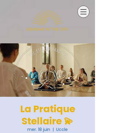
La Pratique
Stellaire 💫
mer. 18 juin
  |  
Uccle