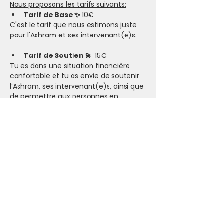
Nous proposons les tarifs suivants:
Tarif de Base ✨ 
10€
C'est le tarif que nous estimons juste 
pour l'Ashram et ses intervenant(e)s.
Tarif de Soutien 💫  
15€
Tu es dans une situation financière 
confortable et tu as envie de soutenir 
l’Ashram, ses intervenant(e)s, ainsi que 
de permettre aux personnes en 
situation plus compliquée de participer.​
Tarif Solidaire 🤗 
5€
Tu es pour le moment dans une 
situation financière compliquée. Si ce 
tarif reste trop élevé, nous t’invitons à 
nous contacter pour que tu puisses 
participer.
Karma Yoga:
Nous offrons aussi la possibilité de venir 
faire du 
Karma Yoga
 (service 