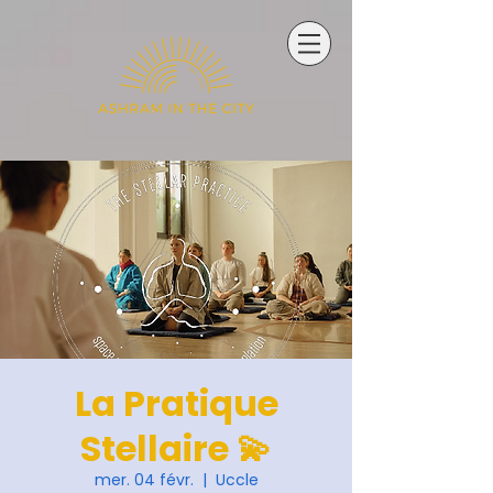
La Pratique
Stellaire 💫
mer. 04 févr.
  |  
Uccle