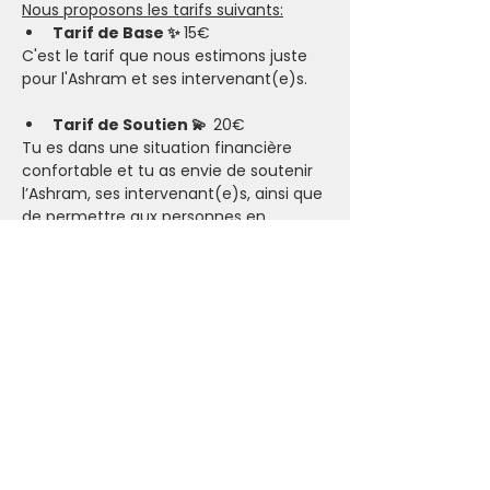
Nous proposons les tarifs suivants:
Tarif de Base ✨ 
15€
C'est le tarif que nous estimons juste 
pour l'Ashram et ses intervenant(e)s.
Tarif de Soutien 💫  
20€
Tu es dans une situation financière 
confortable et tu as envie de soutenir 
l’Ashram, ses intervenant(e)s, ainsi que 
de permettre aux personnes en 
situation plus compliquée de participer.​
Tarif Solidaire 🤗 
7€
Tu es pour le moment dans une 
situation financière compliquée. Si ce 
tarif reste trop élevé, nous t’invitons à 
nous contacter pour que tu puisses 
participer.
Karma Yoga:
Nous offrons aussi la possibilité de venir 
faire du 
Karma Yoga
 (service 