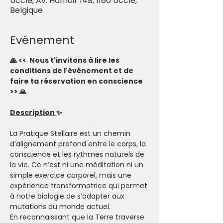
Uccle, Av. Hamoir 14B, 1180 Uccle,
Belgique
Evénement
🙏 <<  Nous t'invitons à lire les 
conditions de l'événement et de 
faire ta réservation en conscience 
>> 🙏
Description 
✨
La Pratique Stellaire est un chemin 
d’alignement profond entre le corps, la 
conscience et les rythmes naturels de 
la vie. Ce n’est ni une méditation ni un 
simple exercice corporel, mais une 
expérience transformatrice qui permet 
à notre biologie de s’adapter aux 
mutations du monde actuel.
En reconnaissant que la Terre traverse 