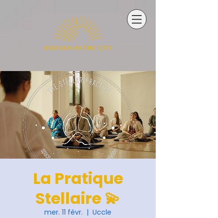
La Pratique
Stellaire 💫
mer. 11 févr.
  |  
Uccle