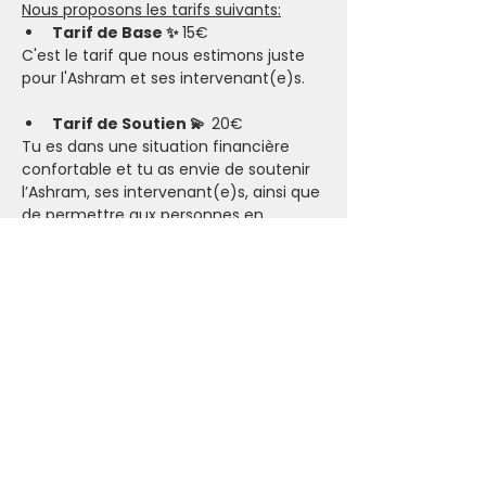
Nous proposons les tarifs suivants:
Tarif de Base ✨ 
15€
C'est le tarif que nous estimons juste 
pour l'Ashram et ses intervenant(e)s.
Tarif de Soutien 💫  
20€
Tu es dans une situation financière 
confortable et tu as envie de soutenir 
l’Ashram, ses intervenant(e)s, ainsi que 
de permettre aux personnes en 
situation plus compliquée de participer.​
Tarif Solidaire 🤗 
7€
Tu es pour le moment dans une 
situation financière compliquée. Si ce 
tarif reste trop élevé, nous t’invitons à 
nous contacter pour que tu puisses 
participer.
Karma Yoga:
Nous offrons aussi la possibilité de venir 
faire du 
Karma Yoga
 (service 