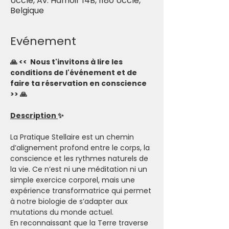
Uccle, Av. Hamoir 14B, 1180 Uccle,
Belgique
Evénement
🙏 <<  Nous t'invitons à lire les 
conditions de l'événement et de 
faire ta réservation en conscience 
>> 🙏
Description 
✨
La Pratique Stellaire est un chemin 
d’alignement profond entre le corps, la 
conscience et les rythmes naturels de 
la vie. Ce n’est ni une méditation ni un 
simple exercice corporel, mais une 
expérience transformatrice qui permet 
à notre biologie de s’adapter aux 
mutations du monde actuel.
En reconnaissant que la Terre traverse 