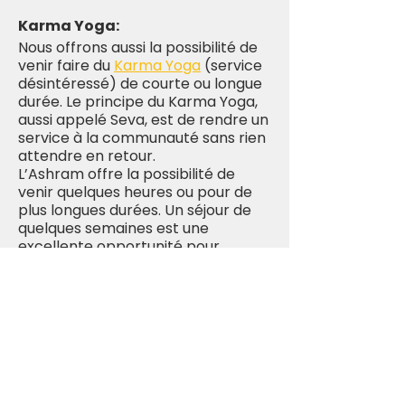
Karma Yoga:
Nous offrons aussi la possibilité de
venir faire du
Karma Yoga
(service
désintéressé) de courte ou longue
durée. Le principe du Karma Yoga,
aussi appelé Seva, est de rendre un
service à la communauté sans rien
attendre en retour.
L’Ashram offre la possibilité de
venir quelques heures ou pour de
plus longues durées. Un séjour de
quelques semaines est une
excellente opportunité pour
s’immerger dans un mode de vie
yogique.
Pour plus d’informations sur le
karma yoga,
clique
-ici.
“Tout comme les aliments
nourrissent le corps, le service