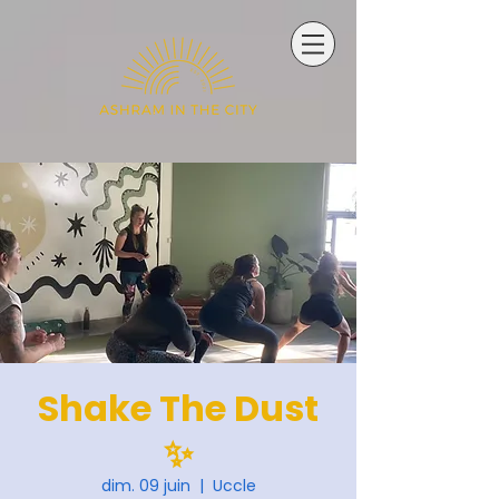
Shake The Dust
✨
dim. 09 juin
  |  
Uccle