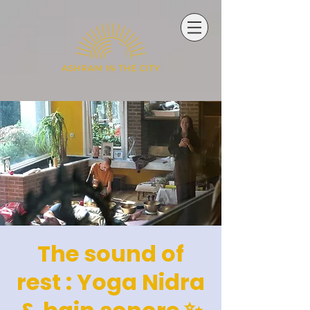
The sound of
rest : Yoga Nidra