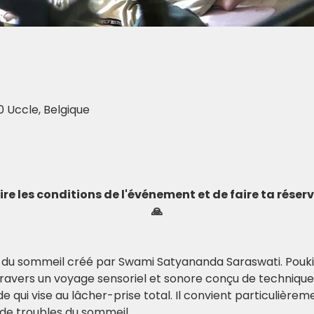
0 Uccle, Belgique
 lire les conditions de l'événement et de faire ta rése
🙏
a du sommeil créé par Swami Satyananda Saraswati. Pouki
travers un voyage sensoriel et sonore conçu de techniques
ide qui vise au lâcher-prise total. Il convient particulièrem
de troubles du sommeil.