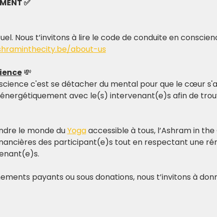
EMENT ✅
tuel. Nous t’invitons à lire le code de conduite en conscie
shraminthecity.be/about-us
ience
 💸
science c'est se détacher du mental pour que le cœur s'al
 énergétiquement avec le(s) intervenant(e)s afin de trouv
ndre le monde du 
Yoga
 accessible à tous, l’Ashram in the 
nancières des participant(e)s tout en respectant une rém
venant(e)s.
ements payants ou sous donations, nous t’invitons à donn