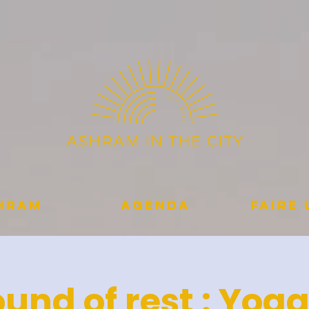
shram
Agenda
Faire
und of rest : Yog