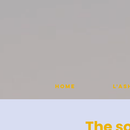
HOME
L'A
The so