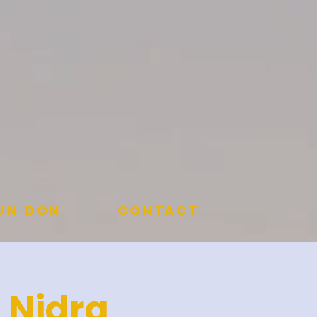
 un don
Contact
a Nidra