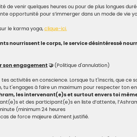
lité de venir quelques heures ou pour de plus longues duré
ente opportunité pour s’immerger dans un mode de vie yo
sur le karma yoga, 
clique-ici.
s nourrissent le corps, le service désintéressé nourr
er son engagement
 🤝 
(Politique d'annulation)
r tes activités en conscience. Lorsque tu t'inscris, que ce 
, tu t'engages à faire un maximum pour respecter ton e
shram, les intervenant(e)s et surtout envers toi même
ant(e)s et des participant(e)s en liste d’attente, l’Ashr
 minute (minimum 24 heures
cas de force majeure dûment justifié.