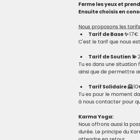
Ferme les yeux et pren
Ensuite choisis en consc
Nous proposons les tarifs
Tarif de Base ✨ 
17€
C'est le tarif que nous e
Tarif de Soutien 💫 
Tu es dans une situation 
ainsi que de permettre au
Tarif Solidaire 🤗 
10
Tu es pour le moment dans
à nous contacter pour que
Karma Yoga:
Nous offrons aussi la possi
durée. Le principe du Ka
attendre en retour.