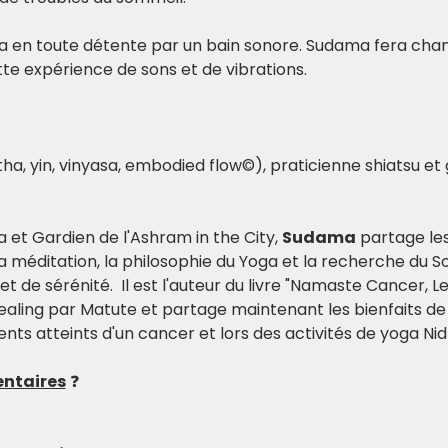
ra en toute détente par un bain sonore. Sudama fera chant
te expérience de sons et de vibrations.
a, yin, vinyasa, embodied flow©), praticienne shiatsu et 
et Gardien de l'Ashram in the City, 
Sudama
 partage le
a méditation, la philosophie du Yoga et la recherche du S
e et de sérénité.  Il est l'auteur du livre "Namaste Cancer, L
ealing par Matute et partage maintenant les bienfaits de 
ents atteints d'un cancer et lors des activités de yoga Nid
ntaires
 ❓