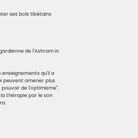
er ses bols tibétains 
gardienne de l'Ashram in 
s enseignements qu'il a 
oi peuvent amener plus 
e pouvoir de l'optimisme".
la thérapie par le son 
ra.