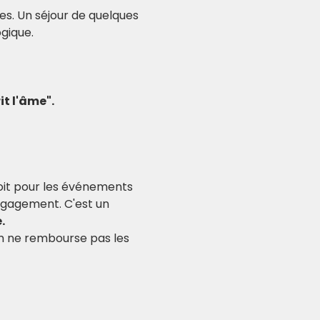
es. Un séjour de quelques 
gique.
it l'âme".
soit pour les événements 
ngagement. C'est un 
.
am ne rembourse pas les 