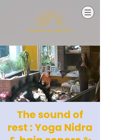
The sound of
rest : Yoga Nidra