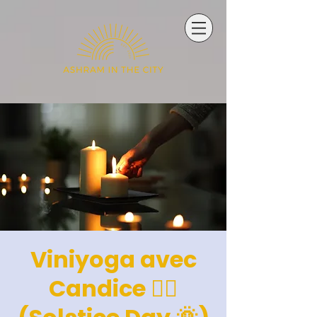
Viniyoga avec
Candice 🧘‍♂️