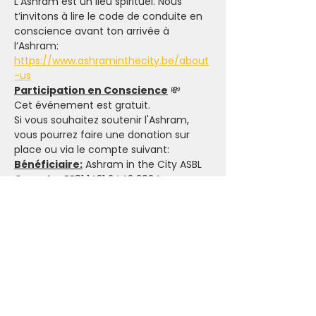
L’Ashram est un lieu spirituel. Nous 
t’invitons à lire le code de conduite en 
conscience avant ton arrivée à 
l’Ashram: 
https://www.ashraminthecity.be/about
-us
Participation en Conscience
 💸
Cet événement est gratuit.
Si vous souhaitez soutenir l'Ashram, 
vous pourrez faire une donation sur 
place ou via le compte suivant:
Bénéficiaire:
 Ashram in the City ASBL
Compte:
 BE81 1431 2442 3924
Communication:
 Donation
L’importance d’honorer son 
engagement
 🤝 
(Politique 
d'annulation)
Ton engagement
Nous t'invitons à réserver tes activités 
en conscience. Lorsque tu t'inscris, que 
ce soit pour les événements payants 
ou sous donation, tu t'engages à faire 