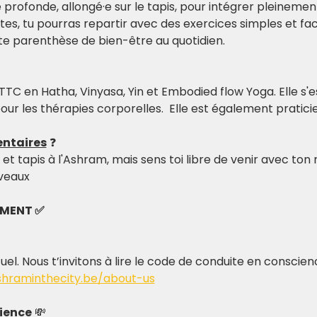
rofonde, allongé·e sur le tapis, pour intégrer pleinement 
aites, tu pourras repartir avec des exercices simples et fa
tte parenthèse de bien-être au quotidien.
TC en Hatha, Vinyasa, Yin et Embodied flow Yoga. Elle s'
our les thérapies corporelles.  Elle est également pratici
ntaires
 ❓
et tapis à l'Ashram, mais sens toi libre de venir avec ton
iveaux
EMENT ✅
tuel. Nous t’invitons à lire le code de conduite en conscie
shraminthecity.be/about-us
ience
 💸