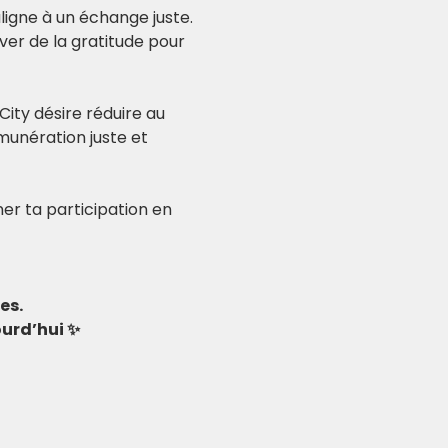
igne à un échange juste. 
er de la gratitude pour 
City désire réduire au 
unération juste et 
er ta participation en 
es.
ourd’hui ✨