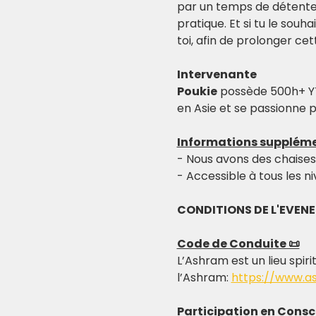
par un temps de détente p
pratique. Et si tu le souh
toi, afin de prolonger ce
Intervenante
Poukie
 possède 500h+ YT
en Asie et se passionne p
Informations suppléme
- Nous avons des chaises 
- Accessible à tous les n
CONDITIONS DE L'EVEN
Code de Conduite 📜
L’Ashram est un lieu spiri
l’Ashram: 
https://www.a
Participation en Consc