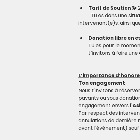
Tarif de Soutien 💫 
	Tu es dans une situation financière confortable et tu as envie de soutenir l’Ashram, ses 
Donation libre en e
Tu es pour le moment 
t’invitons à faire un
L’importance d’honor
Ton engagement
Nous t'invitons à réserve
payants ou sous donation
engagement envers
 l'A
Par respect des interven
annulations de dernière
avant l'événement) sauf 