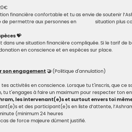
20€
intervenant(e)s, ainsi que de permettre 
spèces 💝
dans une situation financière compliquée. Si le tarif de b
e donation en conscience et en espèces sur place.
er son engagement
 🤝 
(Politique d'annulation)
r tes activités en conscience. Lorsque tu t'inscris, que ce 
, tu t'engages à faire un maximum pour respecter ton e
shram, les intervenant(e)s et surtout envers toi même
ant(e)s et des participant(e)s en liste d’attente, l’Ashr
 minute (minimum 24 heures
cas de force majeure dûment justifié.