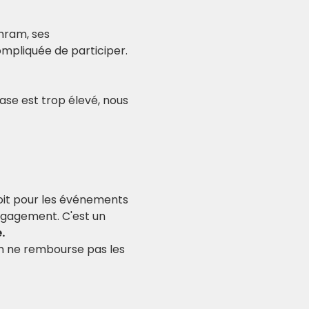
aux personnes en 		situation plus compliquée de participer.​
ase est trop élevé, nous 
soit pour les événements 
ngagement. C'est un 
.
am ne rembourse pas les 