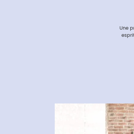
Une pr
espri