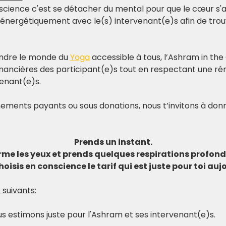
science c'est se détacher du mental pour que le cœur s'al
 énergétiquement avec le(s) intervenant(e)s afin de trouv
ndre le monde du 
Yoga
 accessible à tous, l’Ashram in the 
nancières des participant(e)s tout en respectant une rém
venant(e)s.
ements payants ou sous donations, nous t’invitons à donn
Prends un instant.
rme les yeux et prends quelques respirations profond
hoisis en conscience le tarif qui est juste pour toi auj
 suivants:
nous estimons juste pour l'Ashram et ses intervenant(e)s.