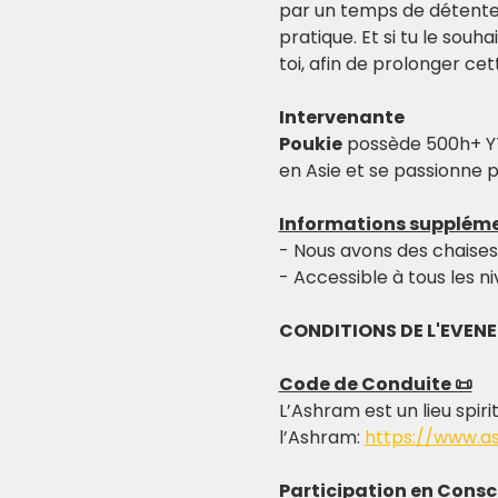
par un temps de détente p
pratique. Et si tu le souh
toi, afin de prolonger ce
Intervenante
Poukie
 possède 500h+ YT
en Asie et se passionne p
Informations suppléme
- Nous avons des chaises 
- Accessible à tous les n
CONDITIONS DE L'EVEN
Code de Conduite 📜
L’Ashram est un lieu spiri
l’Ashram: 
https://www.a
Participation en Consc