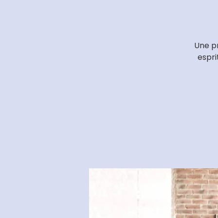
Une pr
espri