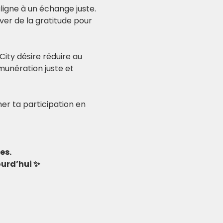
igne à un échange juste. 
er de la gratitude pour 
City désire réduire au 
unération juste et 
er ta participation en 
es.
ourd’hui ✨