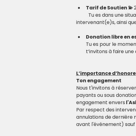
Tarif de Soutien 💫 
	Tu es dans une situation financière confortable et tu as envie de soutenir l’Ashram, ses 
Donation libre en e
Tu es pour le moment 
t’invitons à faire un
L’importance d’honor
Ton engagement
Nous t'invitons à réserve
payants ou sous donation
engagement envers
 l'A
Par respect des interven
annulations de dernière
avant l'événement) sauf 