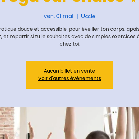
ven. 01 mai
  |  
Uccle
atique douce et accessible, pour éveiller ton corps, apai
t, et repartir si tu le souhaites avec de simples exercices à
chez toi.
Aucun billet en vente
Voir d'autres événements