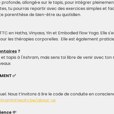
rofonde, allongé·e sur le tapis, pour intégrer pleinement 
aites, tu pourras repartir avec des exercices simples et fa
tte parenthèse de bien-être au quotidien.
TC en Hatha, Vinyasa, Yin et Embodied flow Yoga. Elle s'
our les thérapies corporelles.  Elle est également pratici
ntaires
 ❓
et tapis à l'Ashram, mais sens toi libre de venir avec ton
iveaux
EMENT ✅
tuel. Nous t’invitons à lire le code de conduite en conscie
shraminthecity.be/about-us
ience
 💸