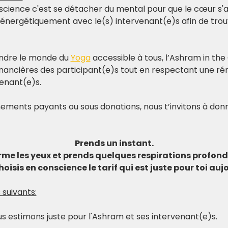
science c'est se détacher du mental pour que le cœur s'al
 énergétiquement avec le(s) intervenant(e)s afin de trouv
ndre le monde du 
Yoga
 accessible à tous, l’Ashram in the 
nancières des participant(e)s tout en respectant une rém
venant(e)s.
ements payants ou sous donations, nous t’invitons à donn
Prends un instant.
rme les yeux et prends quelques respirations profond
hoisis en conscience le tarif qui est juste pour toi auj
 suivants:
nous estimons juste pour l'Ashram et ses intervenant(e)s.