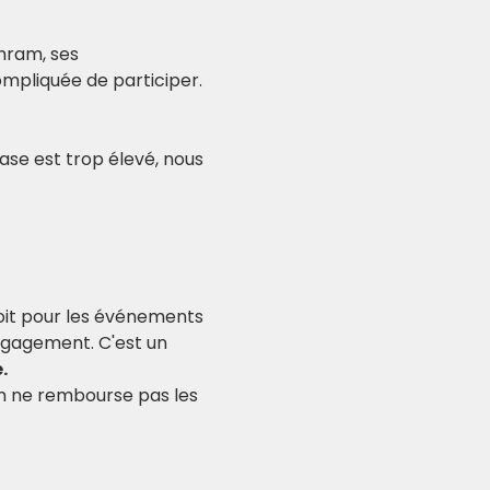
aux personnes en 		situation plus compliquée de participer.​
ase est trop élevé, nous 
soit pour les événements 
ngagement. C'est un 
.
am ne rembourse pas les 