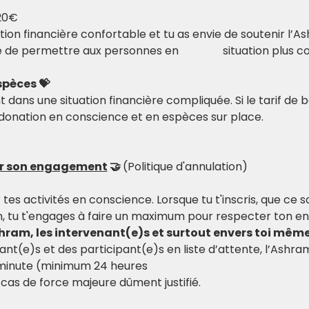
20€
intervenant(e)s, ainsi que de permettre 
spèces 💝
dans une situation financière compliquée. Si le tarif de b
e donation en conscience et en espèces sur place.
er son engagement
 🤝 
(Politique d'annulation)
r tes activités en conscience. Lorsque tu t'inscris, que ce 
, tu t'engages à faire un maximum pour respecter ton e
shram, les intervenant(e)s et surtout envers toi même
ant(e)s et des participant(e)s en liste d’attente, l’Ashr
 minute (minimum 24 heures
cas de force majeure dûment justifié.