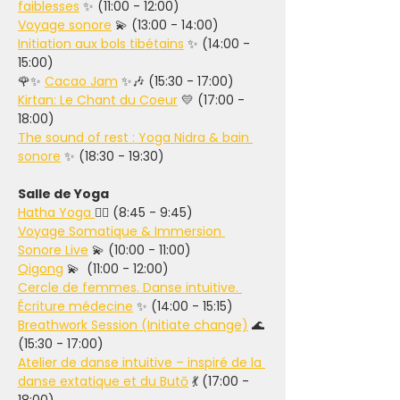
faiblesses
 ✨ (11:00 - 12:00)
Voyage sonore
 💫 (13:00 - 14:00) 
Initiation aux bols tibétains
 ✨ (14:00 - 
15:00) 
🌹✨ 
Cacao Jam
 ✨🎶 (15:30 - 17:00)
Kirtan: Le Chant du Coeur
 💛 (17:00 - 
18:00) 
The sound of rest : Yoga Nidra & bain 
sonore
 ✨ (18:30 - 19:30) 
Salle de Yoga
Hatha Yoga 
🧘‍♀️ (8:45 - 9:45) 
Voyage Somatique & Immersion 
Sonore Live
 💫 (10:00 - 11:00) 
Qigong
 💫  (11:00 - 12:00) 
Cercle de femmes. Danse intuitive. 
Écriture médecine
 ✨ (14:00 - 15:15) 
Breathwork Session (Initiate change)
 🌊 
(15:30 - 17:00) 
Atelier de danse intuitive – inspiré de la 
danse extatique et du Butō
 💃 (17:00 - 