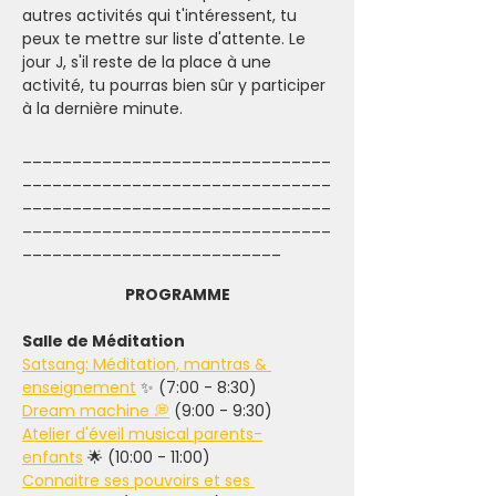
autres activités qui t'intéressent, tu 
peux te mettre sur liste d'attente. Le 
jour J, s'il reste de la place à une 
activité, tu pourras bien sûr y participer 
à la dernière minute.   
_______________________________
_______________________________
_______________________________
_______________________________
__________________________
PROGRAMME
Salle de Méditation
Satsang: Méditation, mantras & 
enseignement
 ✨ (7:00 - 8:30)
Dream machine 💭
 (9:00 - 9:30)
Atelier d'éveil musical parents-
enfants
 🌟 (10:00 - 11:00)
Connaitre ses pouvoirs et ses 