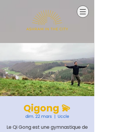
Qigong 💫
dim. 22 mars
  |  
Uccle
Le Qi Gong est une gymnastique de