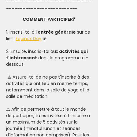
_______________________________
__________________________
COMMENT PARTICIPER?
1. Inscris-toi à l'
entrée générale
 sur ce 
lien: 
Equinox Day
 🌱
2. Ensuite, inscris-toi aux
 activités qui 
t'intéressent
 dans le programme ci-
dessous. 
 ⚠️ Assure-toi de ne pas t'inscrire à des 
activités qui ont lieu en même temps, 
notamment dans la salle de yoga et la 
salle de méditation.  
⚠️ Afin de permettre à tout le monde 
de participer, tu es invité.e à t'inscrire à 
un maximum de 5 activités sur la 
journée (mindful lunch et séances 
d'information non comprises). Pour les 